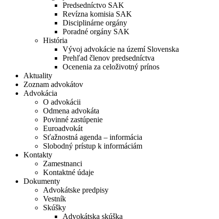
Predsedníctvo SAK
Revízna komisia SAK
Disciplinárne orgány
Poradné orgány SAK
História
Vývoj advokácie na území Slovenska
Prehľad členov predsedníctva
Ocenenia za celoživotný prínos
Aktuality
Zoznam advokátov
Advokácia
O advokácii
Odmena advokáta
Povinné zastúpenie
Euroadvokát
Sťažnostná agenda – informácia
Slobodný prístup k informáciám
Kontakty
Zamestnanci
Kontaktné údaje
Dokumenty
Advokátske predpisy
Vestník
Skúšky
Advokátska skúška