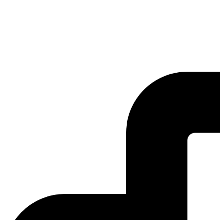
SAK
Rozhodcovský súd SAK
Bulletin
Nadácia
Konferencia advokátov 2025