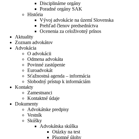
Disciplinárne orgány
Poradné orgány SAK
História
Vývoj advokácie na území Slovenska
Prehľad členov predsedníctva
Ocenenia za celoživotný prínos
Aktuality
Zoznam advokátov
Advokácia
O advokácii
Odmena advokáta
Povinné zastúpenie
Euroadvokát
Sťažnostná agenda – informácia
Slobodný prístup k informáciám
Kontakty
Zamestnanci
Kontaktné údaje
Dokumenty
Advokátske predpisy
Vestník
Skúšky
Advokátska skúška
Otázky na test
Písomné úlohy