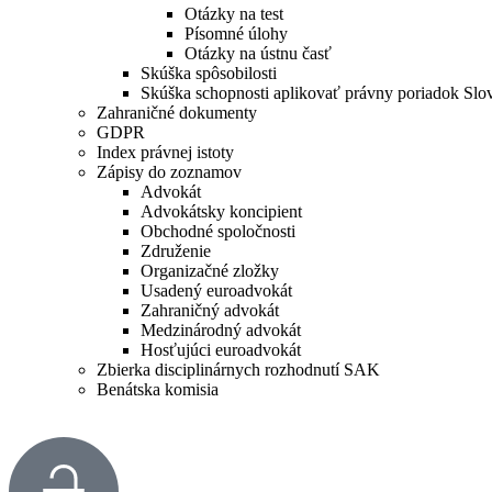
Otázky na test
Písomné úlohy
Otázky na ústnu časť
Skúška spôsobilosti
Skúška schopnosti aplikovať právny poriadok Slo
Zahraničné dokumenty
GDPR
Index právnej istoty
Zápisy do zoznamov
Advokát
Advokátsky koncipient
Obchodné spoločnosti
Združenie
Organizačné zložky
Usadený euroadvokát
Zahraničný advokát
Medzinárodný advokát
Hosťujúci euroadvokát
Zbierka disciplinárnych rozhodnutí SAK
Benátska komisia