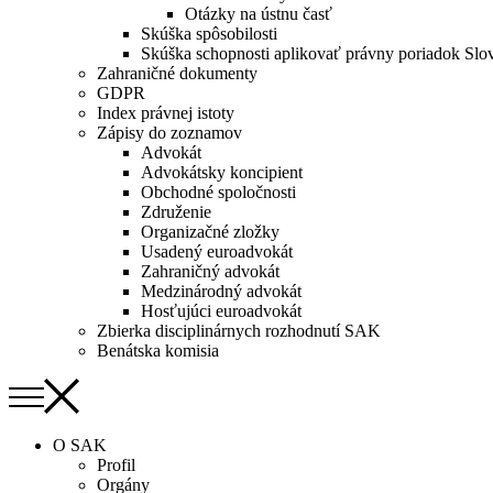
Otázky na ústnu časť
Skúška spôsobilosti
Skúška schopnosti aplikovať právny poriadok Slo
Zahraničné dokumenty
GDPR
Index právnej istoty
Zápisy do zoznamov
Advokát
Advokátsky koncipient
Obchodné spoločnosti
Združenie
Organizačné zložky
Usadený euroadvokát
Zahraničný advokát
Medzinárodný advokát
Hosťujúci euroadvokát
Zbierka disciplinárnych rozhodnutí SAK
Benátska komisia
O SAK
Profil
Orgány