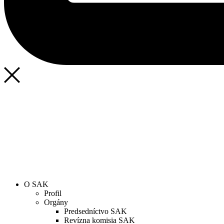
SAK
Rozhodcovský súd SAK
Bulletin
Nadácia
Konferencia advokátov 2025
O SAK
Profil
Orgány
Predsedníctvo SAK
Revízna komisia SAK