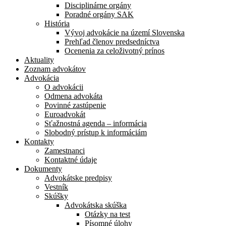
Disciplinárne orgány
Poradné orgány SAK
História
Vývoj advokácie na území Slovenska
Prehľad členov predsedníctva
Ocenenia za celoživotný prínos
Aktuality
Zoznam advokátov
Advokácia
O advokácii
Odmena advokáta
Povinné zastúpenie
Euroadvokát
Sťažnostná agenda – informácia
Slobodný prístup k informáciám
Kontakty
Zamestnanci
Kontaktné údaje
Dokumenty
Advokátske predpisy
Vestník
Skúšky
Advokátska skúška
Otázky na test
Písomné úlohy