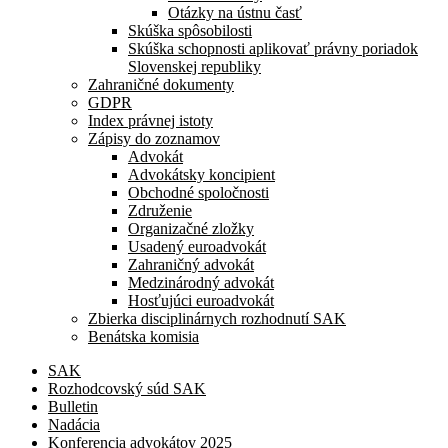
Otázky na ústnu časť
Skúška spôsobilosti
Skúška schopnosti aplikovať právny poriadok
Slovenskej republiky
Zahraničné dokumenty
GDPR
Index právnej istoty
Zápisy do zoznamov
Advokát
Advokátsky koncipient
Obchodné spoločnosti
Združenie
Organizačné zložky
Usadený euroadvokát
Zahraničný advokát
Medzinárodný advokát
Hosťujúci euroadvokát
Zbierka disciplinárnych rozhodnutí SAK
Benátska komisia
SAK
Rozhodcovský súd SAK
Bulletin
Nadácia
Konferencia advokátov 2025