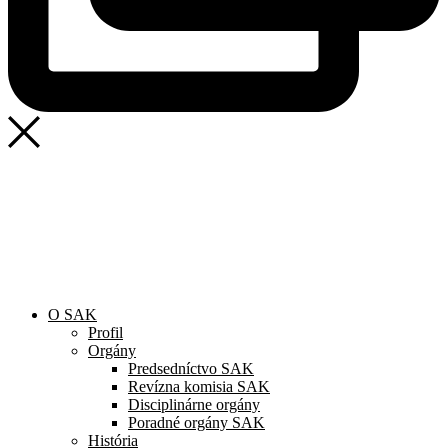
SAK
Rozhodcovský súd SAK
Bulletin
Nadácia
Konferencia advokátov 2025
O SAK
Profil
Orgány
Predsedníctvo SAK
Revízna komisia SAK
Disciplinárne orgány
Poradné orgány SAK
História