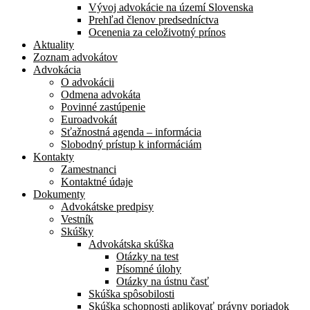
Vývoj advokácie na území Slovenska
Prehľad členov predsedníctva
Ocenenia za celoživotný prínos
Aktuality
Zoznam advokátov
Advokácia
O advokácii
Odmena advokáta
Povinné zastúpenie
Euroadvokát
Sťažnostná agenda – informácia
Slobodný prístup k informáciám
Kontakty
Zamestnanci
Kontaktné údaje
Dokumenty
Advokátske predpisy
Vestník
Skúšky
Advokátska skúška
Otázky na test
Písomné úlohy
Otázky na ústnu časť
Skúška spôsobilosti
Skúška schopnosti aplikovať právny poriadok