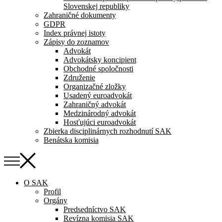
Slovenskej republiky
Zahraničné dokumenty
GDPR
Index právnej istoty
Zápisy do zoznamov
Advokát
Advokátsky koncipient
Obchodné spoločnosti
Združenie
Organizačné zložky
Usadený euroadvokát
Zahraničný advokát
Medzinárodný advokát
Hosťujúci euroadvokát
Zbierka disciplinárnych rozhodnutí SAK
Benátska komisia
O SAK
Profil
Orgány
Predsedníctvo SAK
Revízna komisia SAK