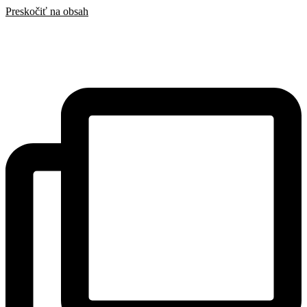
Preskočiť na obsah
SAK
Rozhodcovský súd SAK
Bulletin
Nadácia
Konferencia advokátov 2025