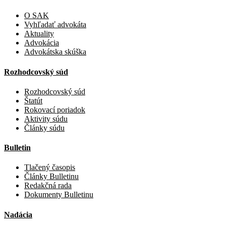
O SAK
Vyhľadať advokáta
Aktuality
Advokácia
Advokátska skúška
Rozhodcovský súd
Rozhodcovský súd
Štatút
Rokovací poriadok
Aktivity súdu
Články súdu
Bulletin
Tlačený časopis
Články Bulletinu
Redakčná rada
Dokumenty Bulletinu
Nadácia