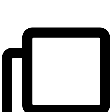
Preskočiť
SAK
na
Rozhodcovský súd SAK
obsah
Bulletin
Nadácia
Konferencia advokátov 2025