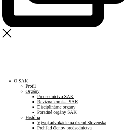
SAK
Rozhodcovský súd SAK
Bulletin
Nadácia
Konferencia advokátov 2025
O SAK
Profil
Orgány
Predsedníctvo SAK
Revízna komisia SAK
Disciplinárne orgány
Poradné orgány SAK
História
Vývoj advokácie na území Slovenska
Prehľad členov predsedníctva