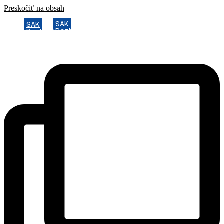
Preskočiť na obsah
SAK
SAK
Rozhodcovský súd SAK
Rozhodcovský súd SAK
Bulletin
Bulletin
Nadácia
Nadácia
Konferencia advokátov 2025
Konferencia advokátov 2025