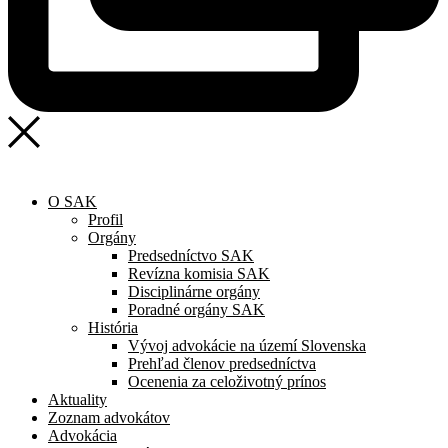
O SAK
Profil
Orgány
Predsedníctvo SAK
Revízna komisia SAK
Disciplinárne orgány
Poradné orgány SAK
História
Vývoj advokácie na území Slovenska
Prehľad členov predsedníctva
Ocenenia za celoživotný prínos
Aktuality
Zoznam advokátov
Advokácia