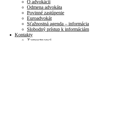
O advokácii
Odmena advokáta
Povinné zastúpenie
Euroadvokát
Sťažnostná agenda – informácia
Slobodný prístup k informáciám
Kontakty
Zamestnanci
Kontaktné údaje
Dokumenty
Advokátske predpisy
Vestník
Skúšky
Advokátska skúška
Otázky na test
Písomné úlohy
Otázky na ústnu časť
Skúška spôsobilosti
Skúška schopnosti aplikovať právny poriadok
Slovenskej republiky
Zahraničné dokumenty
GDPR
Index právnej istoty
Zápisy do zoznamov
Advokát