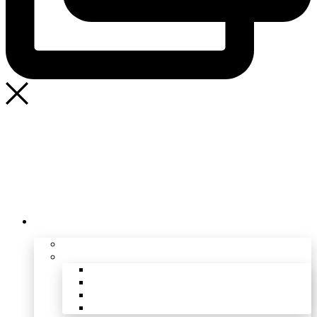
SAK
Rozhodcovský súd SAK
Bulletin
Nadácia
Konferencia advokátov 2025
O SAK
Profil
Orgány
Predsedníctvo SAK
Revízna komisia SAK
Disciplinárne orgány
Poradné orgány SAK