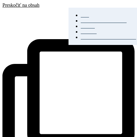
Preskočiť na obsah
SAK
SAK
Rozhodcovský súd SAK
Rozhodcovský súd SAK
Bulletin
Bulletin
Nadácia
Nadácia
Konferencia advokátov 2025
Konferencia advokátov 2025