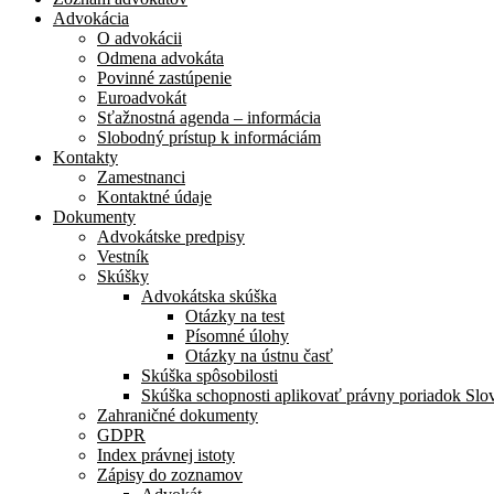
Advokácia
O advokácii
Odmena advokáta
Povinné zastúpenie
Euroadvokát
Sťažnostná agenda – informácia
Slobodný prístup k informáciám
Kontakty
Zamestnanci
Kontaktné údaje
Dokumenty
Advokátske predpisy
Vestník
Skúšky
Advokátska skúška
Otázky na test
Písomné úlohy
Otázky na ústnu časť
Skúška spôsobilosti
Skúška schopnosti aplikovať právny poriadok Slo
Zahraničné dokumenty
GDPR
Index právnej istoty
Zápisy do zoznamov