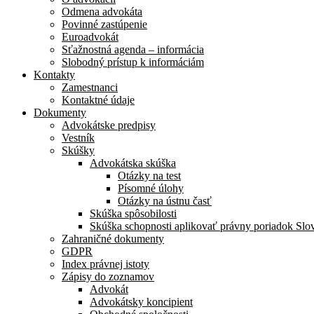
Odmena advokáta
Povinné zastúpenie
Euroadvokát
Sťažnostná agenda – informácia
Slobodný prístup k informáciám
Kontakty
Zamestnanci
Kontaktné údaje
Dokumenty
Advokátske predpisy
Vestník
Skúšky
Advokátska skúška
Otázky na test
Písomné úlohy
Otázky na ústnu časť
Skúška spôsobilosti
Skúška schopnosti aplikovať právny poriadok Slo
Zahraničné dokumenty
GDPR
Index právnej istoty
Zápisy do zoznamov
Advokát
Advokátsky koncipient