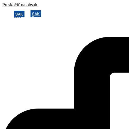
Preskočiť na obsah
SAK
SAK
Rozhodcovský súd SAK
Rozhodcovský súd SAK
Bulletin
Bulletin
Nadácia
Nadácia
Konferencia advokátov 2025
Konferencia advokátov 2025