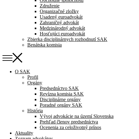
Obchodné spoločnosti
Združenie
Organizačné zložky
Usadený euroadvokát
Zahraničný advokát
Medzinárodný advokát
Hosťujúci euroadvokát
Zbierka disciplinárnych rozhodnutí SAK
Benátska komisia
O SAK
Profil
Orgány
Predsedníctvo SAK
Revízna komisia SAK
Disciplinárne orgány
Poradné orgány SAK
História
Vývoj advokácie na území Slovenska
Prehľad členov predsedníctva
Ocenenia za celoživotný prínos
Aktuality
Zoznam advokátov