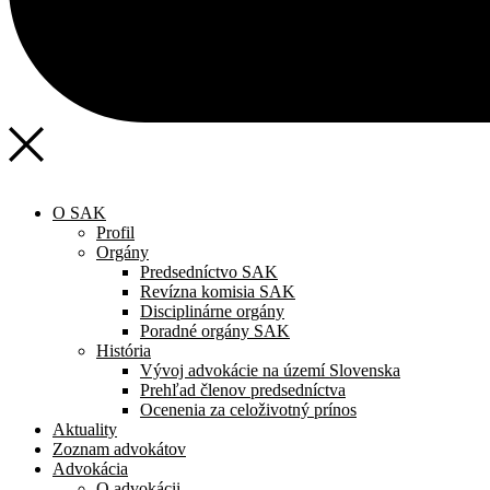
O SAK
Profil
Orgány
Predsedníctvo SAK
Revízna komisia SAK
Disciplinárne orgány
Poradné orgány SAK
História
Vývoj advokácie na území Slovenska
Prehľad členov predsedníctva
Ocenenia za celoživotný prínos
Aktuality
Zoznam advokátov
Advokácia
O advokácii