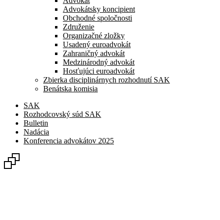
Advokát
Advokátsky koncipient
Obchodné spoločnosti
Združenie
Organizačné zložky
Usadený euroadvokát
Zahraničný advokát
Medzinárodný advokát
Hosťujúci euroadvokát
Zbierka disciplinárnych rozhodnutí SAK
Benátska komisia
SAK
Rozhodcovský súd SAK
Bulletin
Nadácia
Konferencia advokátov 2025