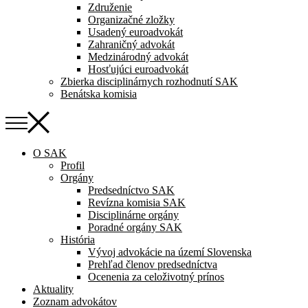
Združenie
Organizačné zložky
Usadený euroadvokát
Zahraničný advokát
Medzinárodný advokát
Hosťujúci euroadvokát
Zbierka disciplinárnych rozhodnutí SAK
Benátska komisia
O SAK
Profil
Orgány
Predsedníctvo SAK
Revízna komisia SAK
Disciplinárne orgány
Poradné orgány SAK
História
Vývoj advokácie na území Slovenska
Prehľad členov predsedníctva
Ocenenia za celoživotný prínos
Aktuality
Zoznam advokátov