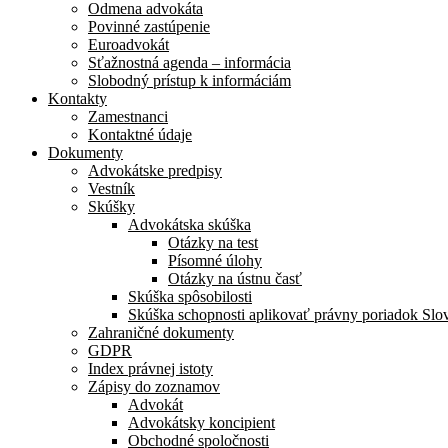
Odmena advokáta
Povinné zastúpenie
Euroadvokát
Sťažnostná agenda – informácia
Slobodný prístup k informáciám
Kontakty
Zamestnanci
Kontaktné údaje
Dokumenty
Advokátske predpisy
Vestník
Skúšky
Advokátska skúška
Otázky na test
Písomné úlohy
Otázky na ústnu časť
Skúška spôsobilosti
Skúška schopnosti aplikovať právny poriadok Slo
Zahraničné dokumenty
GDPR
Index právnej istoty
Zápisy do zoznamov
Advokát
Advokátsky koncipient
Obchodné spoločnosti