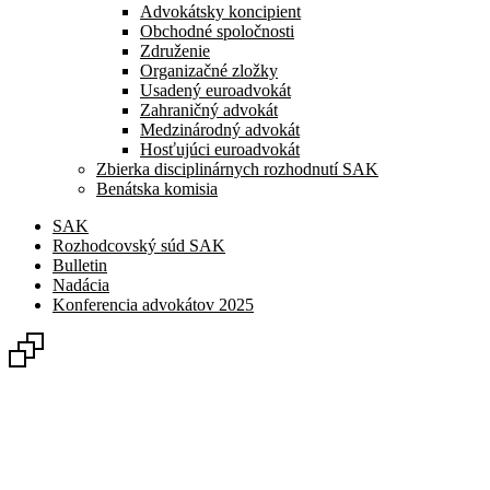
Advokátsky koncipient
Obchodné spoločnosti
Združenie
Organizačné zložky
Usadený euroadvokát
Zahraničný advokát
Medzinárodný advokát
Hosťujúci euroadvokát
Zbierka disciplinárnych rozhodnutí SAK
Benátska komisia
SAK
Rozhodcovský súd SAK
Bulletin
Nadácia
Konferencia advokátov 2025