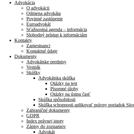
Advokácia
O advokácii
Odmena advokáta
Povinné zastúpenie
Euroadvokát
Sťažnostná agenda – informácia
Slobodný prístup k informáciám
Kontakty
Zamestnanci
Kontaktné údaje
Dokumenty
Advokátske predpisy
Vestník
Skúšky
Advokátska skúška
Otázky na test
Písomné úlohy
Otázky na ústnu časť
Skúška spôsobilosti
Skúška schopnosti aplikovať právny poriadok Slo
Zahraničné dokumenty
GDPR
Index právnej istoty
Zápisy do zoznamov
Advokát