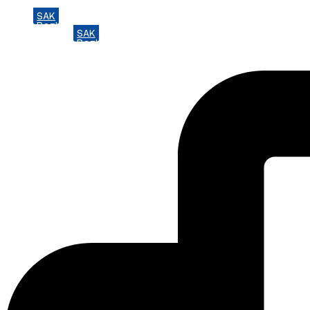
SAK
Preskočiť
Rozhodcovský súd SAK
na
SAK
Bulletin
obsah
Rozhodcovský súd SAK
Nadácia
Bulletin
Konferencia advokátov 2025
Nadácia
Konferencia advokátov 2025