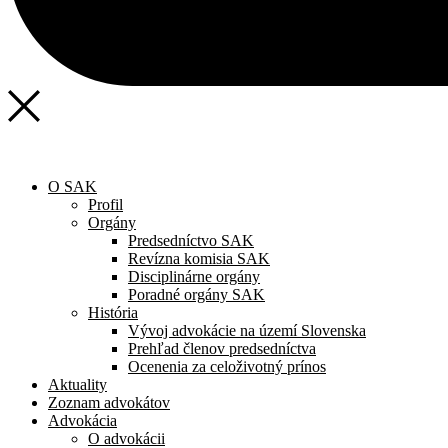
O SAK
Profil
Orgány
Predsedníctvo SAK
Revízna komisia SAK
Disciplinárne orgány
Poradné orgány SAK
História
Vývoj advokácie na území Slovenska
Prehľad členov predsedníctva
Ocenenia za celoživotný prínos
Aktuality
Zoznam advokátov
Advokácia
O advokácii