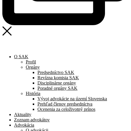
O SAK
Profil
Orgány
Predsedníctvo SAK
Revízna komisia SAK
Disciplinárne orgány
Poradné orgány SAK
História
Vývoj advokácie na území Slovenska
Prehľad členov predsedníctva
Ocenenia za celoživotný prínos
Aktuality
Zoznam advokátov
Advokácia
O advokácii