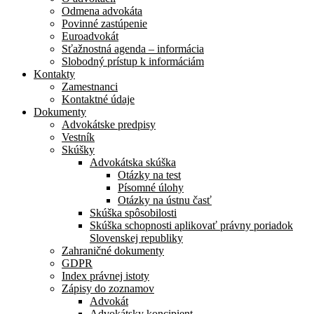
Odmena advokáta
Povinné zastúpenie
Euroadvokát
Sťažnostná agenda – informácia
Slobodný prístup k informáciám
Kontakty
Zamestnanci
Kontaktné údaje
Dokumenty
Advokátske predpisy
Vestník
Skúšky
Advokátska skúška
Otázky na test
Písomné úlohy
Otázky na ústnu časť
Skúška spôsobilosti
Skúška schopnosti aplikovať právny poriadok
Slovenskej republiky
Zahraničné dokumenty
GDPR
Index právnej istoty
Zápisy do zoznamov
Advokát
Advokátsky koncipient