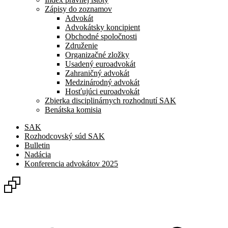
Zápisy do zoznamov
Advokát
Advokátsky koncipient
Obchodné spoločnosti
Združenie
Organizačné zložky
Usadený euroadvokát
Zahraničný advokát
Medzinárodný advokát
Hosťujúci euroadvokát
Zbierka disciplinárnych rozhodnutí SAK
Benátska komisia
SAK
Rozhodcovský súd SAK
Bulletin
Nadácia
Konferencia advokátov 2025