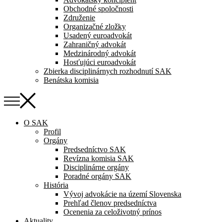
Obchodné spoločnosti
Združenie
Organizačné zložky
Usadený euroadvokát
Zahraničný advokát
Medzinárodný advokát
Hosťujúci euroadvokát
Zbierka disciplinárnych rozhodnutí SAK
Benátska komisia
O SAK
Profil
Orgány
Predsedníctvo SAK
Revízna komisia SAK
Disciplinárne orgány
Poradné orgány SAK
História
Vývoj advokácie na území Slovenska
Prehľad členov predsedníctva
Ocenenia za celoživotný prínos
Aktuality