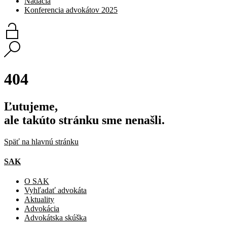
Nadácia
Konferencia advokátov 2025
404
Ľutujeme,
ale takúto stránku sme nenašli.
Späť na hlavnú stránku
SAK
O SAK
Vyhľadať advokáta
Aktuality
Advokácia
Advokátska skúška