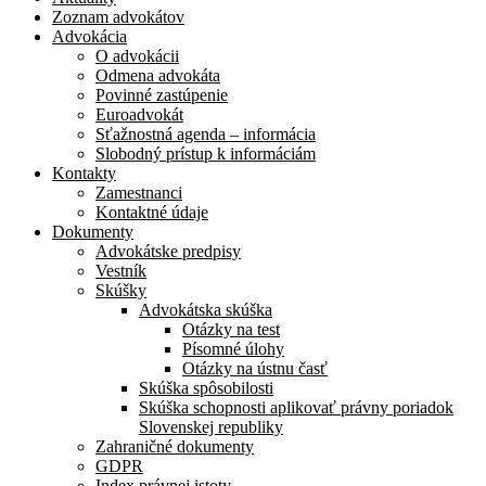
Zoznam advokátov
Advokácia
O advokácii
Odmena advokáta
Povinné zastúpenie
Euroadvokát
Sťažnostná agenda – informácia
Slobodný prístup k informáciám
Kontakty
Zamestnanci
Kontaktné údaje
Dokumenty
Advokátske predpisy
Vestník
Skúšky
Advokátska skúška
Otázky na test
Písomné úlohy
Otázky na ústnu časť
Skúška spôsobilosti
Skúška schopnosti aplikovať právny poriadok
Slovenskej republiky
Zahraničné dokumenty
GDPR
Index právnej istoty