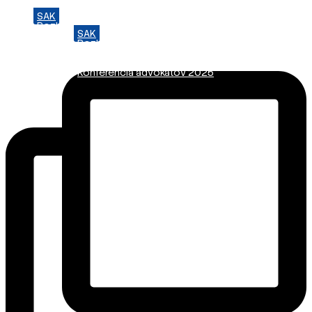
SAK
Preskočiť
Rozhodcovský súd SAK
na
SAK
Bulletin
obsah
Rozhodcovský súd SAK
Nadácia
Bulletin
Konferencia advokátov 2025
Nadácia
Konferencia advokátov 2025