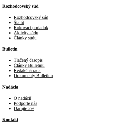
Rozhodcovský súd
Rozhodcovský súd
Štatút
Rokovací poriadok
Aktivity súdu
Články súdu
Bulletin
Tlačený časopis
Články Bulletinu
Redakčná rada
Dokumenty Bulletinu
Nadácia
O nadácií
Podporte nás
Darujte 2%
Kontakt