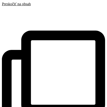
Preskočiť na obsah
SAK
Rozhodcovský súd SAK
Bulletin
Nadácia
Konferencia advokátov 2025