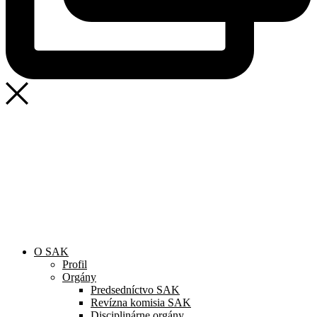
SAK
Rozhodcovský súd SAK
Bulletin
Nadácia
Konferencia advokátov 2025
O SAK
Profil
Orgány
Predsedníctvo SAK
Revízna komisia SAK
Disciplinárne orgány