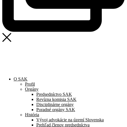
O SAK
Profil
Orgány
Predsedníctvo SAK
Revízna komisia SAK
Disciplinárne orgány
Poradné orgány SAK
História
Vývoj advokácie na území Slovenska
Prehľad členov predsedníctva