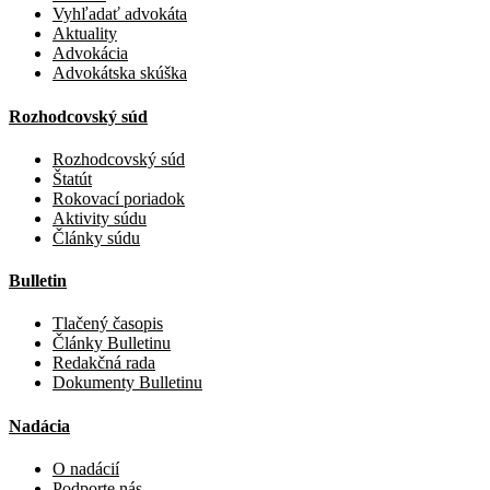
Vyhľadať advokáta
Aktuality
Advokácia
Advokátska skúška
Rozhodcovský súd
Rozhodcovský súd
Štatút
Rokovací poriadok
Aktivity súdu
Články súdu
Bulletin
Tlačený časopis
Články Bulletinu
Redakčná rada
Dokumenty Bulletinu
Nadácia
O nadácií
Podporte nás