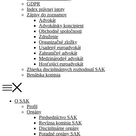
GDPR
Index právnej istoty
Zápisy do zoznamov
Advokát
Advokátsky koncipient
Obchodné spoločnosti
Združenie
Organizačné zložky
Usadený euroadvokát
Zahraničný advokát
Medzinárodný advokát
Hosťujúci euroadvokát
Zbierka disciplinárnych rozhodnutí SAK
Benátska komisia
O SAK
Profil
Orgány
Predsedníctvo SAK
Revízna komisia SAK
Disciplinárne orgány
Poradné orgány SAK