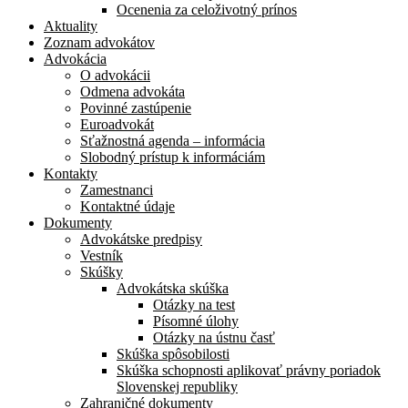
Ocenenia za celoživotný prínos
Aktuality
Zoznam advokátov
Advokácia
O advokácii
Odmena advokáta
Povinné zastúpenie
Euroadvokát
Sťažnostná agenda – informácia
Slobodný prístup k informáciám
Kontakty
Zamestnanci
Kontaktné údaje
Dokumenty
Advokátske predpisy
Vestník
Skúšky
Advokátska skúška
Otázky na test
Písomné úlohy
Otázky na ústnu časť
Skúška spôsobilosti
Skúška schopnosti aplikovať právny poriadok
Slovenskej republiky
Zahraničné dokumenty