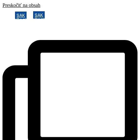
Preskočiť na obsah
SAK
SAK
Rozhodcovský súd SAK
Rozhodcovský súd SAK
Bulletin
Bulletin
Nadácia
Nadácia
Konferencia advokátov 2025
Konferencia advokátov 2025