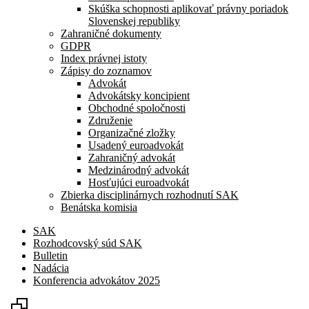
Skúška schopnosti aplikovať právny poriadok
Slovenskej republiky
Zahraničné dokumenty
GDPR
Index právnej istoty
Zápisy do zoznamov
Advokát
Advokátsky koncipient
Obchodné spoločnosti
Združenie
Organizačné zložky
Usadený euroadvokát
Zahraničný advokát
Medzinárodný advokát
Hosťujúci euroadvokát
Zbierka disciplinárnych rozhodnutí SAK
Benátska komisia
SAK
Rozhodcovský súd SAK
Bulletin
Nadácia
Konferencia advokátov 2025