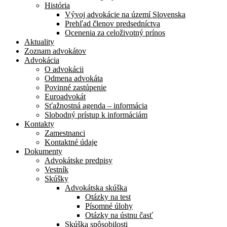
História
Vývoj advokácie na území Slovenska
Prehľad členov predsedníctva
Ocenenia za celoživotný prínos
Aktuality
Zoznam advokátov
Advokácia
O advokácii
Odmena advokáta
Povinné zastúpenie
Euroadvokát
Sťažnostná agenda – informácia
Slobodný prístup k informáciám
Kontakty
Zamestnanci
Kontaktné údaje
Dokumenty
Advokátske predpisy
Vestník
Skúšky
Advokátska skúška
Otázky na test
Písomné úlohy
Otázky na ústnu časť
Skúška spôsobilosti