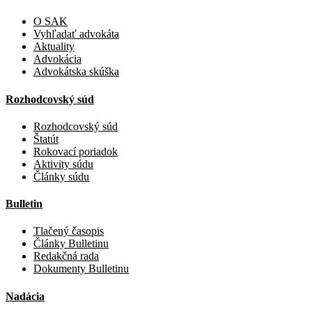
O SAK
Vyhľadať advokáta
Aktuality
Advokácia
Advokátska skúška
Rozhodcovský súd
Rozhodcovský súd
Štatút
Rokovací poriadok
Aktivity súdu
Články súdu
Bulletin
Tlačený časopis
Články Bulletinu
Redakčná rada
Dokumenty Bulletinu
Nadácia