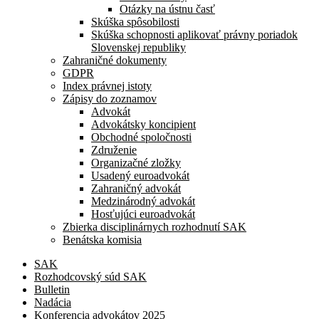
Otázky na ústnu časť
Skúška spôsobilosti
Skúška schopnosti aplikovať právny poriadok
Slovenskej republiky
Zahraničné dokumenty
GDPR
Index právnej istoty
Zápisy do zoznamov
Advokát
Advokátsky koncipient
Obchodné spoločnosti
Združenie
Organizačné zložky
Usadený euroadvokát
Zahraničný advokát
Medzinárodný advokát
Hosťujúci euroadvokát
Zbierka disciplinárnych rozhodnutí SAK
Benátska komisia
SAK
Rozhodcovský súd SAK
Bulletin
Nadácia
Konferencia advokátov 2025