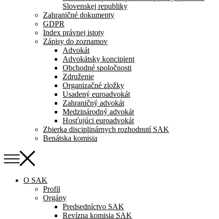
Slovenskej republiky
Zahraničné dokumenty
GDPR
Index právnej istoty
Zápisy do zoznamov
Advokát
Advokátsky koncipient
Obchodné spoločnosti
Združenie
Organizačné zložky
Usadený euroadvokát
Zahraničný advokát
Medzinárodný advokát
Hosťujúci euroadvokát
Zbierka disciplinárnych rozhodnutí SAK
Benátska komisia
O SAK
Profil
Orgány
Predsedníctvo SAK
Revízna komisia SAK