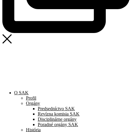
SAK
Rozhodcovský súd SAK
Bulletin
Nadácia
Konferencia advokátov 2025
O SAK
Profil
Orgány
Predsedníctvo SAK
Revízna komisia SAK
Disciplinárne orgány
Poradné orgány SAK
História