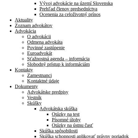
Vývoj advokácie na území Slovenska
Prehľad členov predsedníctva
Ocenenia za celoživotný prínos
Aktuality
Zoznam advokátov
Advokácia
O advokácii
Odmena advokáta
Povinné zastúpenie
Euroadvokát
Sťažnostná agenda – informácia
Slobodný prístup k informáciám
Kontakty
Zamestnanci
Kontaktné údaje
Dokumenty
Advokátske predpisy
Vestník
Skúšky
Advokátska skúška
Otázky na test
Písomné úlohy
Otázky na ústnu časť
Skúška spôsobilosti
Skúška schopnosti aplikovať právny poriadok