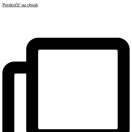
Preskočiť na obsah
SAK
Rozhodcovský súd SAK
Bulletin
Nadácia
Konferencia advokátov 2025