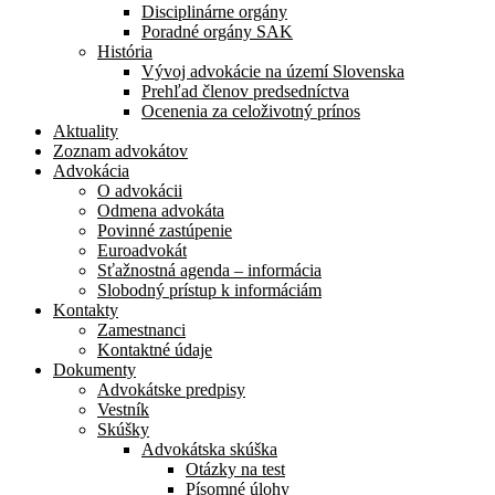
Disciplinárne orgány
Poradné orgány SAK
História
Vývoj advokácie na území Slovenska
Prehľad členov predsedníctva
Ocenenia za celoživotný prínos
Aktuality
Zoznam advokátov
Advokácia
O advokácii
Odmena advokáta
Povinné zastúpenie
Euroadvokát
Sťažnostná agenda – informácia
Slobodný prístup k informáciám
Kontakty
Zamestnanci
Kontaktné údaje
Dokumenty
Advokátske predpisy
Vestník
Skúšky
Advokátska skúška
Otázky na test
Písomné úlohy