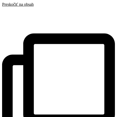
Preskočiť na obsah
SAK
Rozhodcovský súd SAK
Bulletin
Nadácia
Konferencia advokátov 2025