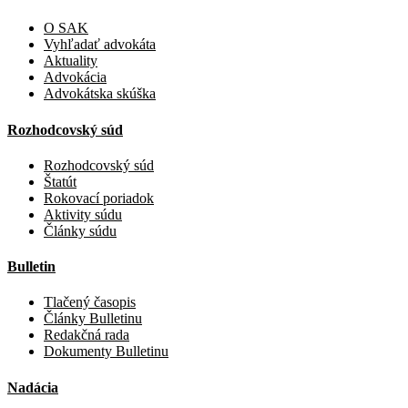
O SAK
Vyhľadať advokáta
Aktuality
Advokácia
Advokátska skúška
Rozhodcovský súd
Rozhodcovský súd
Štatút
Rokovací poriadok
Aktivity súdu
Články súdu
Bulletin
Tlačený časopis
Články Bulletinu
Redakčná rada
Dokumenty Bulletinu
Nadácia