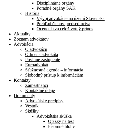
Disciplinárne orgány
Poradné orgány SAK
História
Vývoj advokácie na území Slovenska
Prehľad členov predsedníctva
Ocenenia za celoživotný prínos
Aktuality
Zoznam advokátov
Advokácia
O advokácii
Odmena advokáta
Povinné zastúpenie
Euroadvokát
Sťažnostná agenda – informácia
Slobodný prístup k informáciám
Kontakty
Zamestnanci
Kontaktné údaje
Dokumenty
Advokátske predpisy
Vestník
Skúšky
Advokátska skúška
Otázky na test
Písomné úlohy