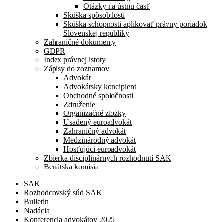
Otázky na ústnu časť
Skúška spôsobilosti
Skúška schopnosti aplikovať právny poriadok
Slovenskej republiky
Zahraničné dokumenty
GDPR
Index právnej istoty
Zápisy do zoznamov
Advokát
Advokátsky koncipient
Obchodné spoločnosti
Združenie
Organizačné zložky
Usadený euroadvokát
Zahraničný advokát
Medzinárodný advokát
Hosťujúci euroadvokát
Zbierka disciplinárnych rozhodnutí SAK
Benátska komisia
SAK
Rozhodcovský súd SAK
Bulletin
Nadácia
Konferencia advokátov 2025