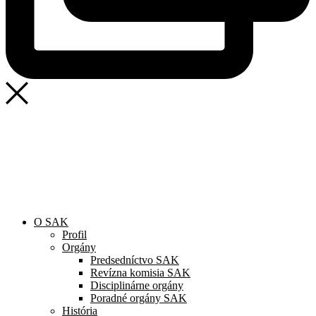
SAK
Rozhodcovský súd SAK
Bulletin
Nadácia
Konferencia advokátov 2025
O SAK
Profil
Orgány
Predsedníctvo SAK
Revízna komisia SAK
Disciplinárne orgány
Poradné orgány SAK
História