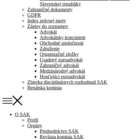
Slovenskej republiky
Zahraničné dokumenty
GDPR
Index právnej istoty
Zápisy do zoznamov
Advokát
Advokátsky koncipient
Obchodné spoločnosti
Združenie
Organizačné zložky
Usadený euroadvokát
Zahraničný advokát
Medzinárodný advokát
Hosťujúci euroadvokát
Zbierka disciplinárnych rozhodnutí SAK
Benátska komisia
O SAK
Profil
Orgány
Predsedníctvo SAK
Revízna komisia SAK