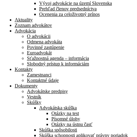
Vývoj advokácie na území Slovenska
Prehľad členov predsedníctva
Ocenenia za celoživotný prínos
Aktuality
Zoznam advokátov
Advokácia
O advokácii
Odmena advokáta
Povinné zastúpenie
Euroadvokát
Sťažnostná agenda – informácia
Slobodný prístup k informáciám
Kontakty
Zamestnanci
Kontaktné údaje
Dokumenty
Advokátske predpisy
Vestník
Skúšky
Advokátska skúška
Otázky na test
Písomné úlohy
Otázky na ústnu časť
Skúška spôsobilosti
Skúška schopnosti aplikovať právny poriadok