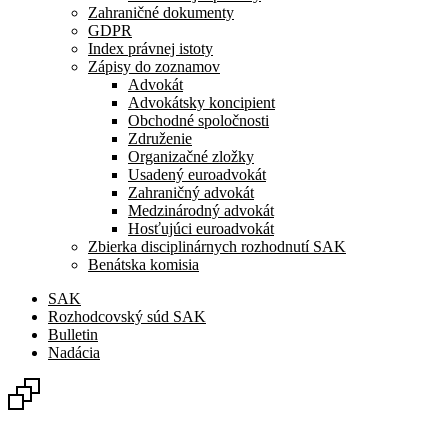
Zahraničné dokumenty
GDPR
Index právnej istoty
Zápisy do zoznamov
Advokát
Advokátsky koncipient
Obchodné spoločnosti
Združenie
Organizačné zložky
Usadený euroadvokát
Zahraničný advokát
Medzinárodný advokát
Hosťujúci euroadvokát
Zbierka disciplinárnych rozhodnutí SAK
Benátska komisia
SAK
Rozhodcovský súd SAK
Bulletin
Nadácia