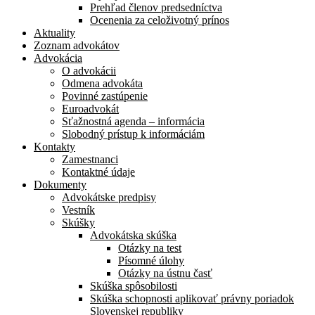
Prehľad členov predsedníctva
Ocenenia za celoživotný prínos
Aktuality
Zoznam advokátov
Advokácia
O advokácii
Odmena advokáta
Povinné zastúpenie
Euroadvokát
Sťažnostná agenda – informácia
Slobodný prístup k informáciám
Kontakty
Zamestnanci
Kontaktné údaje
Dokumenty
Advokátske predpisy
Vestník
Skúšky
Advokátska skúška
Otázky na test
Písomné úlohy
Otázky na ústnu časť
Skúška spôsobilosti
Skúška schopnosti aplikovať právny poriadok
Slovenskej republiky