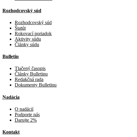
Rozhodcovský súd
Rozhodcovský súd
Štatút
Rokovací poriadok
Aktivity súdu
Články súdu
Bulletin
Tlačený časopis
Články Bulletinu
Redakčná rada
Dokumenty Bulletinu
Nadácia
O nadácií
Podporte nás
Darujte 2%
Kontakt