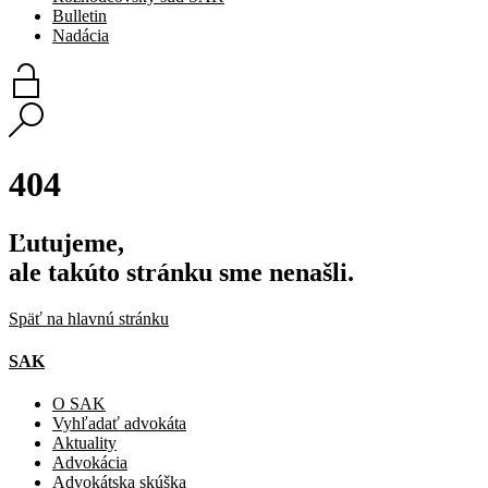
Bulletin
Nadácia
404
Ľutujeme,
ale takúto stránku sme nenašli.
Späť na hlavnú stránku
SAK
O SAK
Vyhľadať advokáta
Aktuality
Advokácia
Advokátska skúška