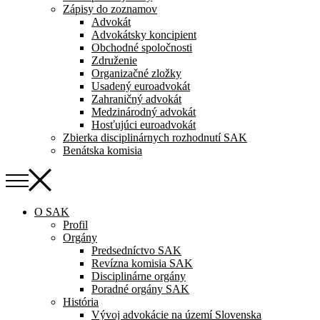
Zápisy do zoznamov
Advokát
Advokátsky koncipient
Obchodné spoločnosti
Združenie
Organizačné zložky
Usadený euroadvokát
Zahraničný advokát
Medzinárodný advokát
Hosťujúci euroadvokát
Zbierka disciplinárnych rozhodnutí SAK
Benátska komisia
O SAK
Profil
Orgány
Predsedníctvo SAK
Revízna komisia SAK
Disciplinárne orgány
Poradné orgány SAK
História
Vývoj advokácie na území Slovenska