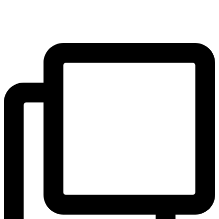
SAK
Preskočiť
Rozhodcovský súd SAK
na
Bulletin
obsah
Nadácia