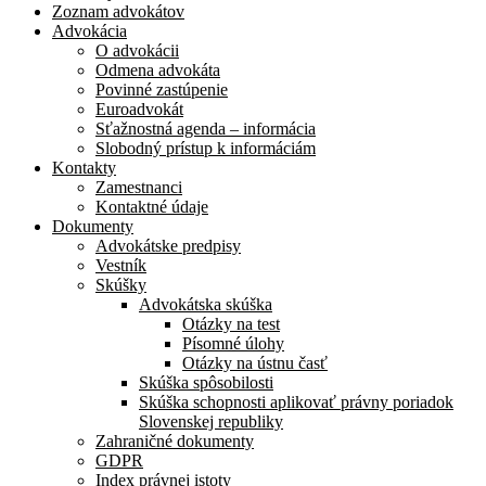
Zoznam advokátov
Advokácia
O advokácii
Odmena advokáta
Povinné zastúpenie
Euroadvokát
Sťažnostná agenda – informácia
Slobodný prístup k informáciám
Kontakty
Zamestnanci
Kontaktné údaje
Dokumenty
Advokátske predpisy
Vestník
Skúšky
Advokátska skúška
Otázky na test
Písomné úlohy
Otázky na ústnu časť
Skúška spôsobilosti
Skúška schopnosti aplikovať právny poriadok
Slovenskej republiky
Zahraničné dokumenty
GDPR
Index právnej istoty