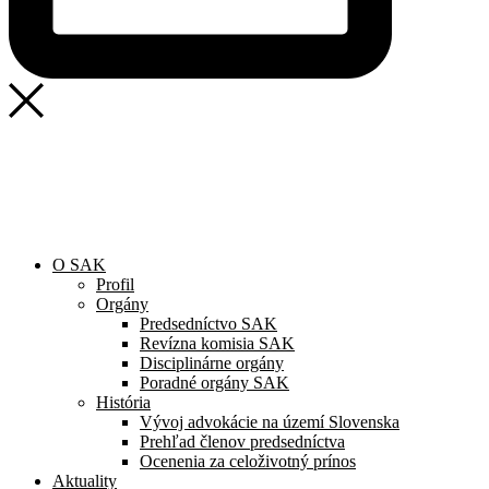
SAK
Rozhodcovský súd SAK
Bulletin
Nadácia
O SAK
Profil
Orgány
Predsedníctvo SAK
Revízna komisia SAK
Disciplinárne orgány
Poradné orgány SAK
História
Vývoj advokácie na území Slovenska
Prehľad členov predsedníctva
Ocenenia za celoživotný prínos
Aktuality