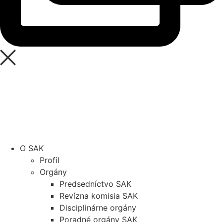
SAK
Rozhodcovský súd SAK
Bulletin
Nadácia
Konferencia advokátov 2025
O SAK
Profil
Orgány
Predsedníctvo SAK
Revízna komisia SAK
Disciplinárne orgány
Poradné orgány SAK
História
Vývoj advokácie na území Slovenska