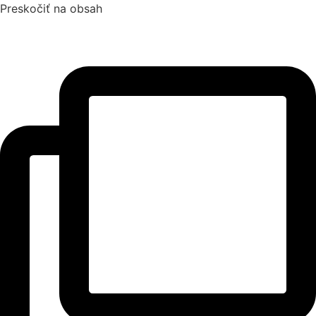
Preskočiť na obsah
SAK
Rozhodcovský súd SAK
Bulletin
Nadácia
Konferencia advokátov 2025