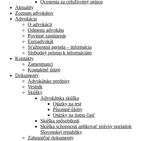
Ocenenia za celoživotný prínos
Aktuality
Zoznam advokátov
Advokácia
O advokácii
Odmena advokáta
Povinné zastúpenie
Euroadvokát
Sťažnostná agenda – informácia
Slobodný prístup k informáciám
Kontakty
Zamestnanci
Kontaktné údaje
Dokumenty
Advokátske predpisy
Vestník
Skúšky
Advokátska skúška
Otázky na test
Písomné úlohy
Otázky na ústnu časť
Skúška spôsobilosti
Skúška schopnosti aplikovať právny poriadok
Slovenskej republiky
Zahraničné dokumenty