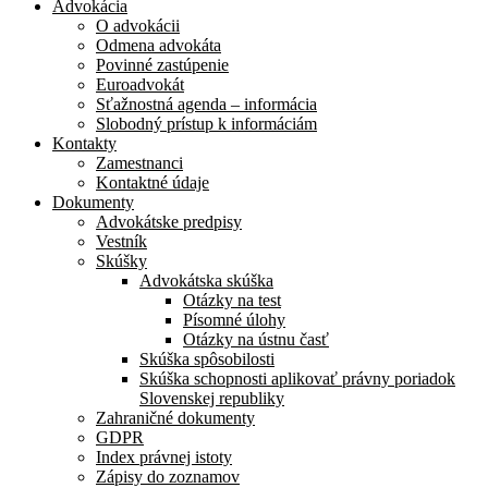
Advokácia
O advokácii
Odmena advokáta
Povinné zastúpenie
Euroadvokát
Sťažnostná agenda – informácia
Slobodný prístup k informáciám
Kontakty
Zamestnanci
Kontaktné údaje
Dokumenty
Advokátske predpisy
Vestník
Skúšky
Advokátska skúška
Otázky na test
Písomné úlohy
Otázky na ústnu časť
Skúška spôsobilosti
Skúška schopnosti aplikovať právny poriadok
Slovenskej republiky
Zahraničné dokumenty
GDPR
Index právnej istoty
Zápisy do zoznamov