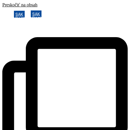
Preskočiť na obsah
SAK
SAK
Rozhodcovský súd SAK
Rozhodcovský súd SAK
Bulletin
Bulletin
Nadácia
Nadácia
Konferencia advokátov 2025
Konferencia advokátov 2025