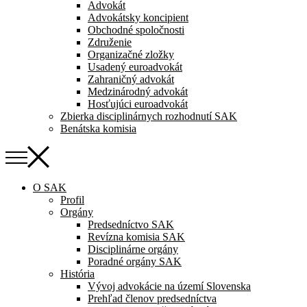
Advokát
Advokátsky koncipient
Obchodné spoločnosti
Združenie
Organizačné zložky
Usadený euroadvokát
Zahraničný advokát
Medzinárodný advokát
Hosťujúci euroadvokát
Zbierka disciplinárnych rozhodnutí SAK
Benátska komisia
O SAK
Profil
Orgány
Predsedníctvo SAK
Revízna komisia SAK
Disciplinárne orgány
Poradné orgány SAK
História
Vývoj advokácie na území Slovenska
Prehľad členov predsedníctva