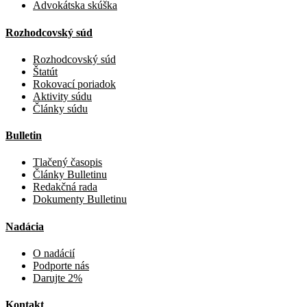
Advokátska skúška
Rozhodcovský súd
Rozhodcovský súd
Štatút
Rokovací poriadok
Aktivity súdu
Články súdu
Bulletin
Tlačený časopis
Články Bulletinu
Redakčná rada
Dokumenty Bulletinu
Nadácia
O nadácií
Podporte nás
Darujte 2%
Kontakt