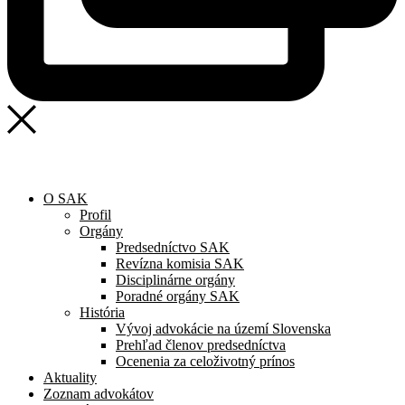
O SAK
Profil
Orgány
Predsedníctvo SAK
Revízna komisia SAK
Disciplinárne orgány
Poradné orgány SAK
História
Vývoj advokácie na území Slovenska
Prehľad členov predsedníctva
Ocenenia za celoživotný prínos
Aktuality
Zoznam advokátov