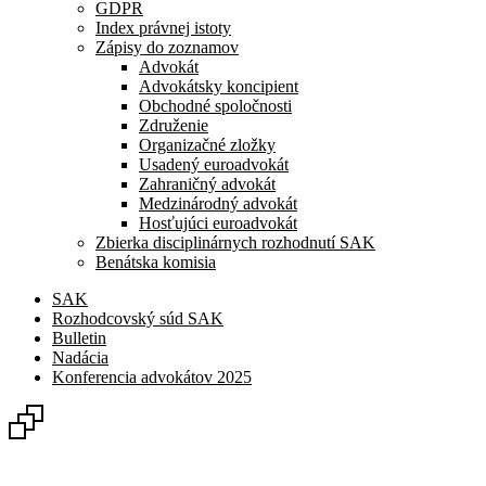
GDPR
Index právnej istoty
Zápisy do zoznamov
Advokát
Advokátsky koncipient
Obchodné spoločnosti
Združenie
Organizačné zložky
Usadený euroadvokát
Zahraničný advokát
Medzinárodný advokát
Hosťujúci euroadvokát
Zbierka disciplinárnych rozhodnutí SAK
Benátska komisia
SAK
Rozhodcovský súd SAK
Bulletin
Nadácia
Konferencia advokátov 2025