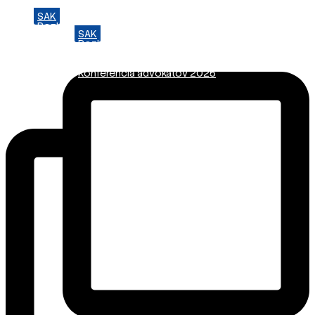
SAK
Preskočiť
Rozhodcovský súd SAK
na
SAK
Bulletin
obsah
Rozhodcovský súd SAK
Nadácia
Bulletin
Konferencia advokátov 2025
Nadácia
Konferencia advokátov 2025