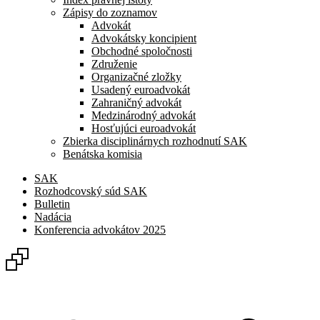
Zápisy do zoznamov
Advokát
Advokátsky koncipient
Obchodné spoločnosti
Združenie
Organizačné zložky
Usadený euroadvokát
Zahraničný advokát
Medzinárodný advokát
Hosťujúci euroadvokát
Zbierka disciplinárnych rozhodnutí SAK
Benátska komisia
SAK
Rozhodcovský súd SAK
Bulletin
Nadácia
Konferencia advokátov 2025