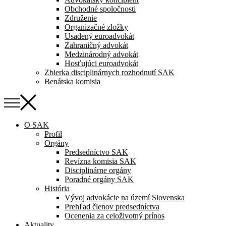
Obchodné spoločnosti
Združenie
Organizačné zložky
Usadený euroadvokát
Zahraničný advokát
Medzinárodný advokát
Hosťujúci euroadvokát
Zbierka disciplinárnych rozhodnutí SAK
Benátska komisia
O SAK
Profil
Orgány
Predsedníctvo SAK
Revízna komisia SAK
Disciplinárne orgány
Poradné orgány SAK
História
Vývoj advokácie na území Slovenska
Prehľad členov predsedníctva
Ocenenia za celoživotný prínos
Aktuality