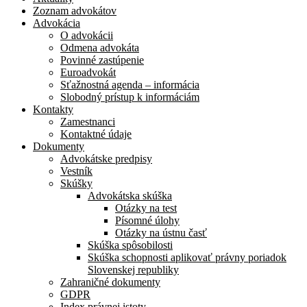
Zoznam advokátov
Advokácia
O advokácii
Odmena advokáta
Povinné zastúpenie
Euroadvokát
Sťažnostná agenda – informácia
Slobodný prístup k informáciám
Kontakty
Zamestnanci
Kontaktné údaje
Dokumenty
Advokátske predpisy
Vestník
Skúšky
Advokátska skúška
Otázky na test
Písomné úlohy
Otázky na ústnu časť
Skúška spôsobilosti
Skúška schopnosti aplikovať právny poriadok
Slovenskej republiky
Zahraničné dokumenty
GDPR
Index právnej istoty