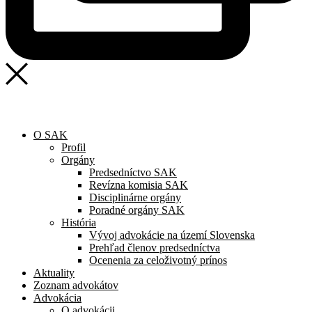
O SAK
Profil
Orgány
Predsedníctvo SAK
Revízna komisia SAK
Disciplinárne orgány
Poradné orgány SAK
História
Vývoj advokácie na území Slovenska
Prehľad členov predsedníctva
Ocenenia za celoživotný prínos
Aktuality
Zoznam advokátov
Advokácia
O advokácii