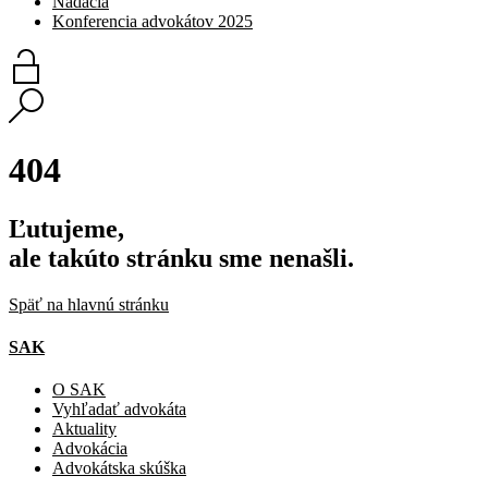
Nadácia
Konferencia advokátov 2025
404
Ľutujeme,
ale takúto stránku sme nenašli.
Späť na hlavnú stránku
SAK
O SAK
Vyhľadať advokáta
Aktuality
Advokácia
Advokátska skúška