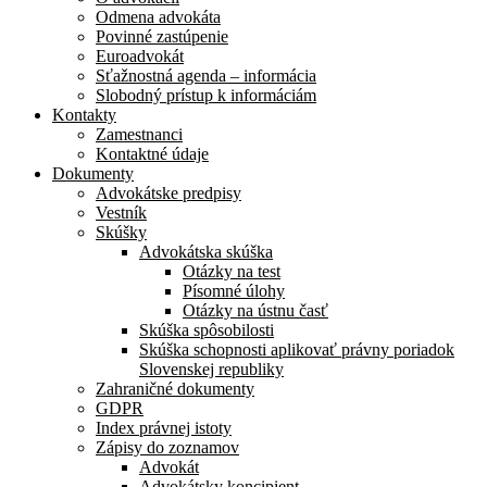
Odmena advokáta
Povinné zastúpenie
Euroadvokát
Sťažnostná agenda – informácia
Slobodný prístup k informáciám
Kontakty
Zamestnanci
Kontaktné údaje
Dokumenty
Advokátske predpisy
Vestník
Skúšky
Advokátska skúška
Otázky na test
Písomné úlohy
Otázky na ústnu časť
Skúška spôsobilosti
Skúška schopnosti aplikovať právny poriadok
Slovenskej republiky
Zahraničné dokumenty
GDPR
Index právnej istoty
Zápisy do zoznamov
Advokát
Advokátsky koncipient