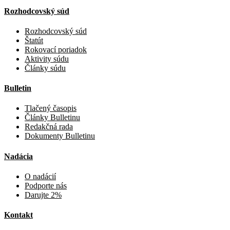
Rozhodcovský súd
Rozhodcovský súd
Štatút
Rokovací poriadok
Aktivity súdu
Články súdu
Bulletin
Tlačený časopis
Články Bulletinu
Redakčná rada
Dokumenty Bulletinu
Nadácia
O nadácií
Podporte nás
Darujte 2%
Kontakt