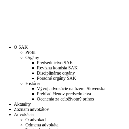
O SAK
Profil
Orgány
Predsedníctvo SAK
Revízna komisia SAK
Disciplinárne orgány
Poradné orgány SAK
História
Vývoj advokácie na území Slovenska
Prehľad členov predsedníctva
Ocenenia za celoživotný prínos
Aktuality
Zoznam advokátov
Advokácia
O advokácii
Odmena advokáta