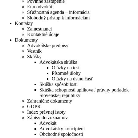
Povinné zastúpenie
Euroadvokát
Sťažnostná agenda – informácia
Slobodný prístup k informáciám
Kontakty
Zamestnanci
Kontaktné údaje
Dokumenty
Advokátske predpisy
Vestník
Skúšky
Advokátska skúška
Otázky na test
Písomné úlohy
Otázky na ústnu časť
Skúška spôsobilosti
Skúška schopnosti aplikovať právny poriadok
Slovenskej republiky
Zahraničné dokumenty
GDPR
Index právnej istoty
Zápisy do zoznamov
Advokát
Advokátsky koncipient
Obchodné spoločnosti