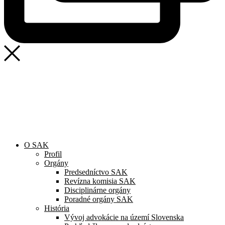
SAK
Rozhodcovský súd SAK
Bulletin
Nadácia
Konferencia advokátov 2025
O SAK
Profil
Orgány
Predsedníctvo SAK
Revízna komisia SAK
Disciplinárne orgány
Poradné orgány SAK
História
Vývoj advokácie na území Slovenska