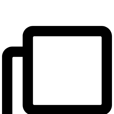
SAK
Preskočiť
Rozhodcovský súd SAK
na
Bulletin
obsah
Nadácia
Konferencia advokátov 2025