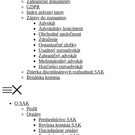
Zahraničné dokumenty
GDPR
Index právnej istoty
Zápisy do zoznamov
Advokát
Advokátsky koncipient
Obchodné spoločnosti
Združenie
Organizačné zložky
Usadený euroadvokát
Zahraničný advokát
Medzinárodný advokát
Hosťujúci euroadvokát
Zbierka disciplinárnych rozhodnutí SAK
Benátska komisia
O SAK
Profil
Orgány
Predsedníctvo SAK
Revízna komisia SAK
Disciplinárne orgány