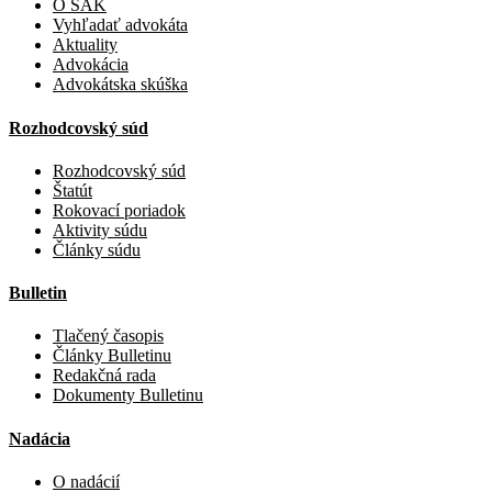
O SAK
Vyhľadať advokáta
Aktuality
Advokácia
Advokátska skúška
Rozhodcovský súd
Rozhodcovský súd
Štatút
Rokovací poriadok
Aktivity súdu
Články súdu
Bulletin
Tlačený časopis
Články Bulletinu
Redakčná rada
Dokumenty Bulletinu
Nadácia
O nadácií