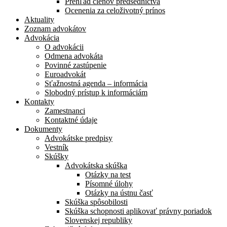
Prehľad členov predsedníctva
Ocenenia za celoživotný prínos
Aktuality
Zoznam advokátov
Advokácia
O advokácii
Odmena advokáta
Povinné zastúpenie
Euroadvokát
Sťažnostná agenda – informácia
Slobodný prístup k informáciám
Kontakty
Zamestnanci
Kontaktné údaje
Dokumenty
Advokátske predpisy
Vestník
Skúšky
Advokátska skúška
Otázky na test
Písomné úlohy
Otázky na ústnu časť
Skúška spôsobilosti
Skúška schopnosti aplikovať právny poriadok
Slovenskej republiky