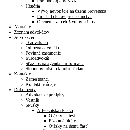
Poradné orgány SAK
História
Vývoj advokácie na území Slovenska
Prehľad členov predsedníctva
Ocenenia za celoživotný prínos
Aktuality
Zoznam advokátov
Advokácia
O advokácii
Odmena advokáta
Povinné zastúpenie
Euroadvokát
Sťažnostná agenda – informácia
Slobodný prístup k informáciám
Kontakty
Zamestnanci
Kontaktné údaje
Dokumenty
Advokátske predpisy
Vestník
Skúšky
Advokátska skúška
Otázky na test
Písomné úlohy
Otázky na ústnu časť