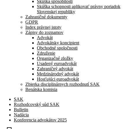
Skúška spôsobilosti
Skúška schopnosti aplikovať právny poriadok
Slovenskej republiky
Zahraničné dokumenty
GDPR
Index právnej istoty
Zápisy do zoznamov
Advokát
Advokátsky koncipient
Obchodné spoločnosti
Združenie
Organizačné zložky
Usadený euroadvokát
Zahraničný advokát
Medzinárodný advokát
Hosťujúci euroadvokát
Zbierka disciplinárnych rozhodnutí SAK
Benátska komisia
SAK
Rozhodcovský súd SAK
Bulletin
Nadácia
Konferencia advokátov 2025