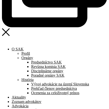
O SAK
Profil
Orgány
Predsedníctvo SAK
Revízna komisia SAK
Disciplinárne orgány
Poradné orgány SAK
História
Vývoj advokácie na území Slovenska
Prehľad členov predsedníctva
Ocenenia za celoživotný prínos
Aktuality
Zoznam advokátov
Advokácia