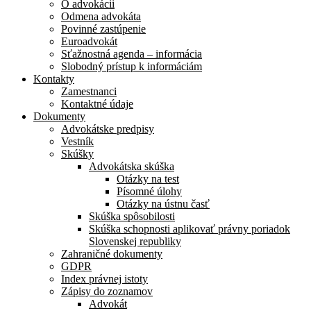
O advokácii
Odmena advokáta
Povinné zastúpenie
Euroadvokát
Sťažnostná agenda – informácia
Slobodný prístup k informáciám
Kontakty
Zamestnanci
Kontaktné údaje
Dokumenty
Advokátske predpisy
Vestník
Skúšky
Advokátska skúška
Otázky na test
Písomné úlohy
Otázky na ústnu časť
Skúška spôsobilosti
Skúška schopnosti aplikovať právny poriadok
Slovenskej republiky
Zahraničné dokumenty
GDPR
Index právnej istoty
Zápisy do zoznamov
Advokát