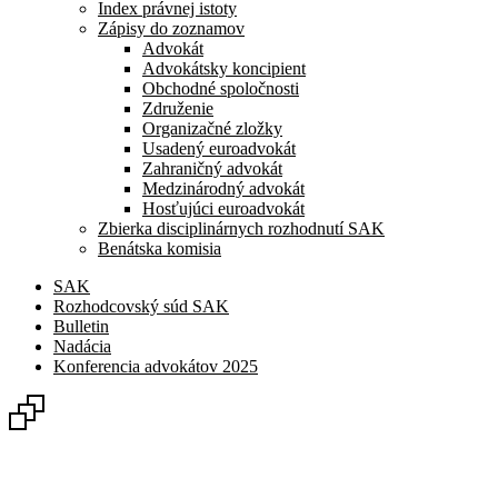
Index právnej istoty
Zápisy do zoznamov
Advokát
Advokátsky koncipient
Obchodné spoločnosti
Združenie
Organizačné zložky
Usadený euroadvokát
Zahraničný advokát
Medzinárodný advokát
Hosťujúci euroadvokát
Zbierka disciplinárnych rozhodnutí SAK
Benátska komisia
SAK
Rozhodcovský súd SAK
Bulletin
Nadácia
Konferencia advokátov 2025