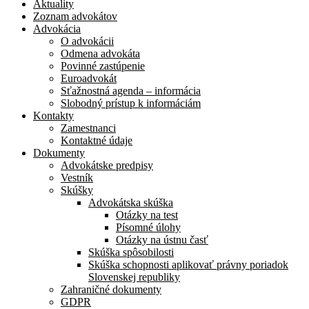
Aktuality
Zoznam advokátov
Advokácia
O advokácii
Odmena advokáta
Povinné zastúpenie
Euroadvokát
Sťažnostná agenda – informácia
Slobodný prístup k informáciám
Kontakty
Zamestnanci
Kontaktné údaje
Dokumenty
Advokátske predpisy
Vestník
Skúšky
Advokátska skúška
Otázky na test
Písomné úlohy
Otázky na ústnu časť
Skúška spôsobilosti
Skúška schopnosti aplikovať právny poriadok
Slovenskej republiky
Zahraničné dokumenty
GDPR