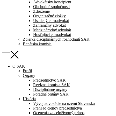
Advokátsky koncipient
Obchodné spoločnosti
Združenie
Organizačné zložky
Usadený euroadvokát
Zahraničný advokát
Medzinárodný advokát
Hosťujúci euroadvokát
Zbierka disciplinárnych rozhodnutí SAK
Benátska komisia
O SAK
Profil
Orgány
Predsedníctvo SAK
Revízna komisia SAK
Disciplinárne orgány
Poradné orgány SAK
História
Vývoj advokácie na území Slovenska
Prehľad členov predsedníctva
Ocenenia za celoživotný prínos