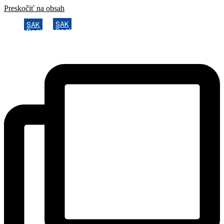
Preskočiť na obsah
SAK
SAK
Rozhodcovský súd SAK
Rozhodcovský súd SAK
Bulletin
Bulletin
Nadácia
Nadácia
Konferencia advokátov 2025
Konferencia advokátov 2025