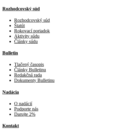
Rozhodcovský súd
Rozhodcovský súd
Štatút
Rokovací poriadok
Aktivity súdu
Články súdu
Bulletin
Tlačený časopis
Články Bulletinu
Redakčná rada
Dokumenty Bulletinu
Nadácia
O nadácií
Podporte nás
Darujte 2%
Kontakt