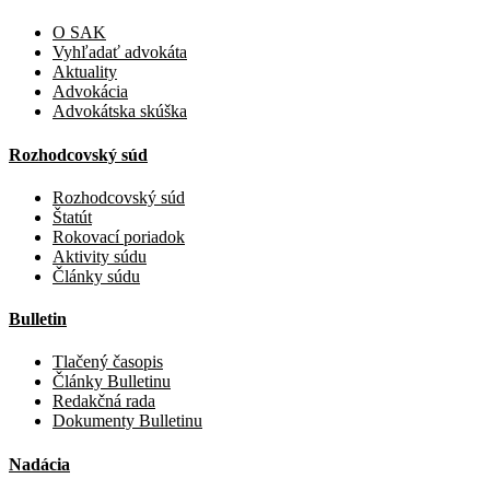
O SAK
Vyhľadať advokáta
Aktuality
Advokácia
Advokátska skúška
Rozhodcovský súd
Rozhodcovský súd
Štatút
Rokovací poriadok
Aktivity súdu
Články súdu
Bulletin
Tlačený časopis
Články Bulletinu
Redakčná rada
Dokumenty Bulletinu
Nadácia