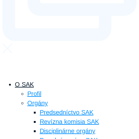
O SAK
Profil
Orgány
Predsedníctvo SAK
Revízna komisia SAK
Disciplinárne orgány