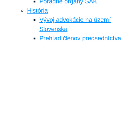
Poradné orgány SAK
História
Vývoj advokácie na území
Slovenska
Prehľad členov predsedníctva
Ocenenia za celoživotný prínos
Aktuality
Zoznam advokátov
Advokácia
O advokácii
Odmena advokáta
Povinné zastúpenie
Euroadvokát
Sťažnostná agenda – informácia
Slobodný prístup k informáciám