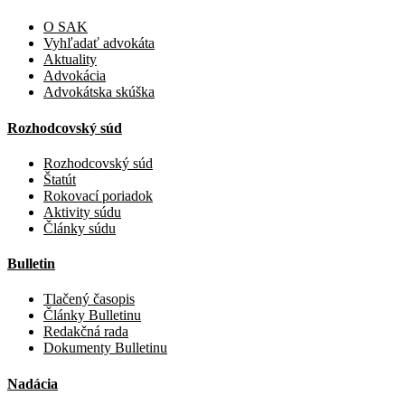
O SAK
Vyhľadať advokáta
Aktuality
Advokácia
Advokátska skúška
Rozhodcovský súd
Rozhodcovský súd
Štatút
Rokovací poriadok
Aktivity súdu
Články súdu
Bulletin
Tlačený časopis
Články Bulletinu
Redakčná rada
Dokumenty Bulletinu
Nadácia