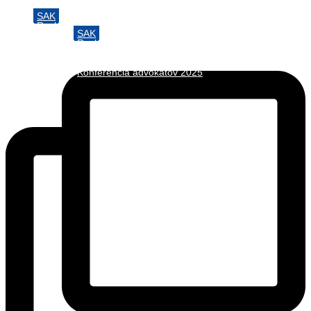
SAK
Preskočiť
Rozhodcovský súd SAK
na
SAK
Bulletin
obsah
Rozhodcovský súd SAK
Nadácia
Bulletin
Konferencia advokátov 2025
Nadácia
Konferencia advokátov 2025