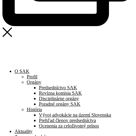
O SAK
Profil
Orgány
Predsedníctvo SAK
Revízna komisia SAK
Disciplinárne orgány
Poradné orgány SAK
História
Vývoj advokácie na území Slovenska
Prehľad členov predsedníctva
Ocenenia za celoživotný prínos
Aktuality