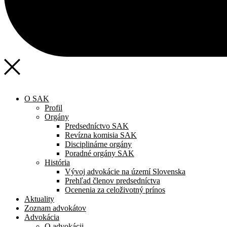
O SAK
Profil
Orgány
Predsedníctvo SAK
Revízna komisia SAK
Disciplinárne orgány
Poradné orgány SAK
História
Vývoj advokácie na území Slovenska
Prehľad členov predsedníctva
Ocenenia za celoživotný prínos
Aktuality
Zoznam advokátov
Advokácia
O advokácii