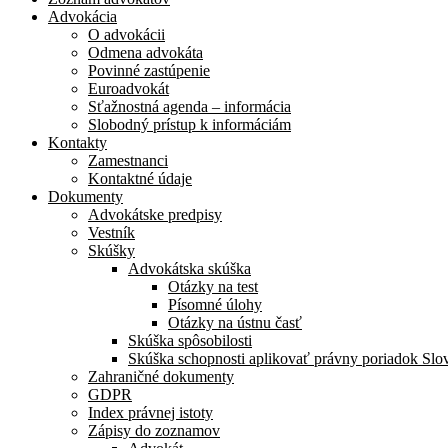
Advokácia
O advokácii
Odmena advokáta
Povinné zastúpenie
Euroadvokát
Sťažnostná agenda – informácia
Slobodný prístup k informáciám
Kontakty
Zamestnanci
Kontaktné údaje
Dokumenty
Advokátske predpisy
Vestník
Skúšky
Advokátska skúška
Otázky na test
Písomné úlohy
Otázky na ústnu časť
Skúška spôsobilosti
Skúška schopnosti aplikovať právny poriadok Slo
Zahraničné dokumenty
GDPR
Index právnej istoty
Zápisy do zoznamov