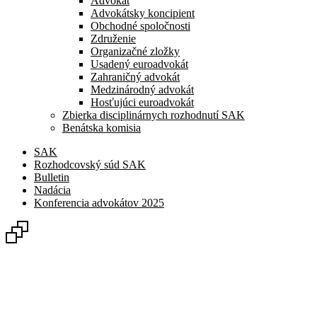
Advokát
Advokátsky koncipient
Obchodné spoločnosti
Združenie
Organizačné zložky
Usadený euroadvokát
Zahraničný advokát
Medzinárodný advokát
Hosťujúci euroadvokát
Zbierka disciplinárnych rozhodnutí SAK
Benátska komisia
SAK
Rozhodcovský súd SAK
Bulletin
Nadácia
Konferencia advokátov 2025