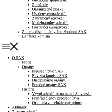
Obchodné spoločnosti
Združenie
Organizačné zložky
Usadený euroadvokát
Zahraničný advokát
Medzinárodný advokát
Hosťujúci euroadvokát
Zbierka disciplinárnych rozhodnutí SAK
Benátska komisia
O SAK
Profil
Orgány
Predsedníctvo SAK
Revízna komisia SAK
Disciplinárne orgány
Poradné orgány SAK
História
Vývoj advokácie na území Slovenska
Prehľad členov predsedníctva
Ocenenia za celoživotný prínos
Aktuality
Zoznam advokátov