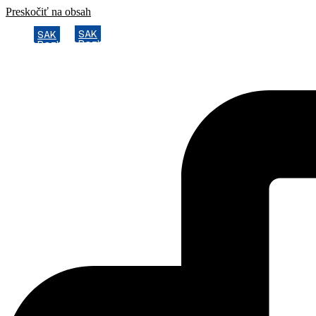
Preskočiť na obsah
SAK
SAK
Rozhodcovský súd SAK
Rozhodcovský súd SAK
Bulletin
Bulletin
Nadácia
Nadácia
Konferencia advokátov 2025
Konferencia advokátov 2025