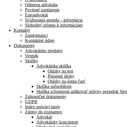
Odmena advokáta
Povinné zastúpenie
Euroadvokát
Sťažnostná agenda – informácia
Slobodný prístup k informáciám
Kontakty
Zamestnanci
Kontaktné údaje
Dokumenty
Advokátske predpisy
Vestník
Skúšky
Advokátska skúška
Otázky na test
Písomné úlohy
Otázky na ústnu časť
Skúška spôsobilosti
Skúška schopnosti aplikovať právny poriadok Slo
Zahraničné dokumenty
GDPR
Index právnej istoty
Zápisy do zoznamov
Advokát
Advokátsky koncipient