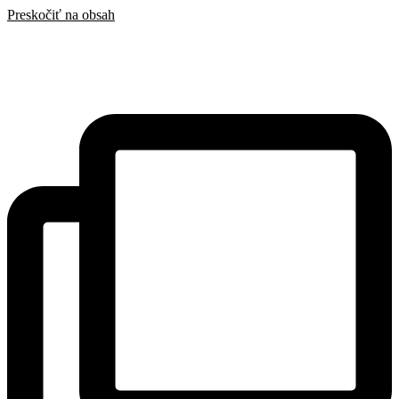
Preskočiť na obsah
SAK
Rozhodcovský súd SAK
Bulletin
Nadácia
Konferencia advokátov 2025