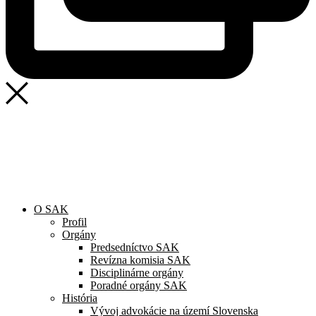
SAK
Rozhodcovský súd SAK
Bulletin
Nadácia
Konferencia advokátov 2025
O SAK
Profil
Orgány
Predsedníctvo SAK
Revízna komisia SAK
Disciplinárne orgány
Poradné orgány SAK
História
Vývoj advokácie na území Slovenska