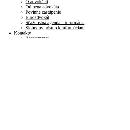
O advokácii
Odmena advokáta
Povinné zastúpenie
Euroadvokát
Sťažnostná agenda – informácia
Slobodný prístup k informáciám
Kontakty
Zamestnanci
Kontaktné údaje
Dokumenty
Advokátske predpisy
Vestník
Skúšky
Advokátska skúška
Otázky na test
Písomné úlohy
Otázky na ústnu časť
Skúška spôsobilosti
Skúška schopnosti aplikovať právny poriadok
Slovenskej republiky
Zahraničné dokumenty
GDPR
Index právnej istoty
Zápisy do zoznamov
Advokát