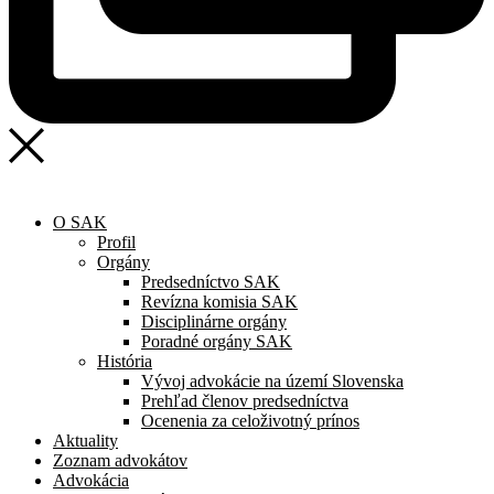
O SAK
Profil
Orgány
Predsedníctvo SAK
Revízna komisia SAK
Disciplinárne orgány
Poradné orgány SAK
História
Vývoj advokácie na území Slovenska
Prehľad členov predsedníctva
Ocenenia za celoživotný prínos
Aktuality
Zoznam advokátov
Advokácia