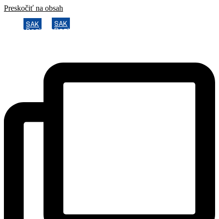
Preskočiť na obsah
SAK
SAK
Rozhodcovský súd SAK
Rozhodcovský súd SAK
Bulletin
Bulletin
Nadácia
Nadácia
Konferencia advokátov 2025
Konferencia advokátov 2025