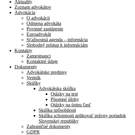
Aktuality
Zoznam advokátov
Advokácia
O advokácii
Odmena advokáta
Povinné zastúpenie
Euroadvokát
Sťažnostná agenda – informácia
Slobodný prístup k informáciám
Kontakty
Zamestnanci
Kontaktné údaje
Dokumenty
Advokátske predpisy
Vestník
Skúšky
Advokátska skúška
Otázky na test
Písomné úlohy
Otázky na ústnu časť
Skúška spôsobilosti
Skúška schopnosti aplikovať právny poriadok
Slovenskej republiky
Zahraničné dokumenty
GDPR