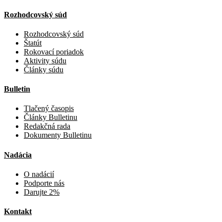
Rozhodcovský súd
Rozhodcovský súd
Štatút
Rokovací poriadok
Aktivity súdu
Články súdu
Bulletin
Tlačený časopis
Články Bulletinu
Redakčná rada
Dokumenty Bulletinu
Nadácia
O nadácií
Podporte nás
Darujte 2%
Kontakt