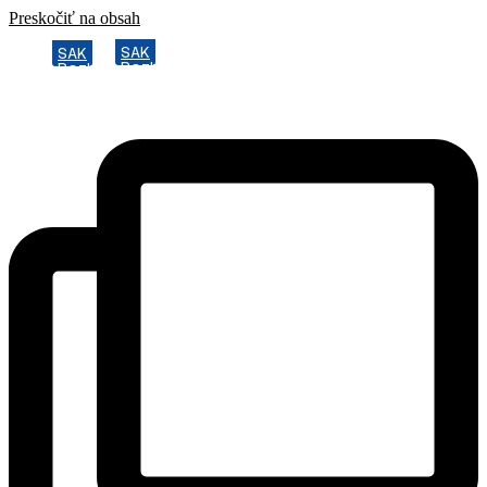
Preskočiť na obsah
SAK
SAK
Rozhodcovský súd SAK
Rozhodcovský súd SAK
Bulletin
Bulletin
Nadácia
Nadácia
Konferencia advokátov 2025
Konferencia advokátov 2025