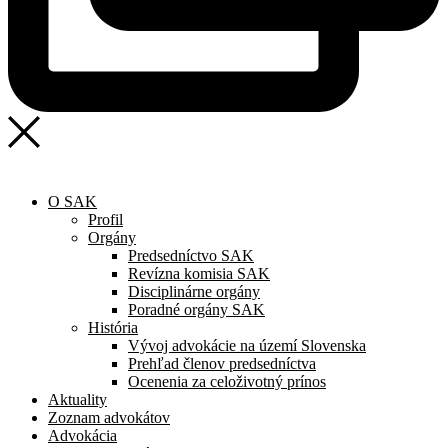
O SAK
Profil
Orgány
Predsedníctvo SAK
Revízna komisia SAK
Disciplinárne orgány
Poradné orgány SAK
História
Vývoj advokácie na území Slovenska
Prehľad členov predsedníctva
Ocenenia za celoživotný prínos
Aktuality
Zoznam advokátov
Advokácia