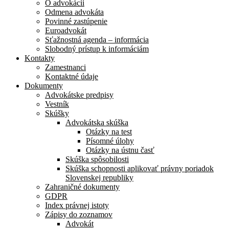
O advokácii
Odmena advokáta
Povinné zastúpenie
Euroadvokát
Sťažnostná agenda – informácia
Slobodný prístup k informáciám
Kontakty
Zamestnanci
Kontaktné údaje
Dokumenty
Advokátske predpisy
Vestník
Skúšky
Advokátska skúška
Otázky na test
Písomné úlohy
Otázky na ústnu časť
Skúška spôsobilosti
Skúška schopnosti aplikovať právny poriadok
Slovenskej republiky
Zahraničné dokumenty
GDPR
Index právnej istoty
Zápisy do zoznamov
Advokát