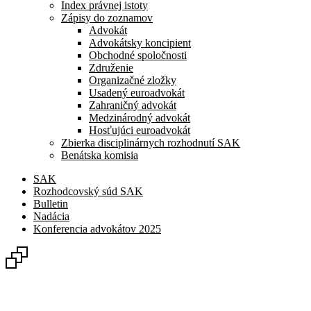
Index právnej istoty
Zápisy do zoznamov
Advokát
Advokátsky koncipient
Obchodné spoločnosti
Združenie
Organizačné zložky
Usadený euroadvokát
Zahraničný advokát
Medzinárodný advokát
Hosťujúci euroadvokát
Zbierka disciplinárnych rozhodnutí SAK
Benátska komisia
SAK
Rozhodcovský súd SAK
Bulletin
Nadácia
Konferencia advokátov 2025