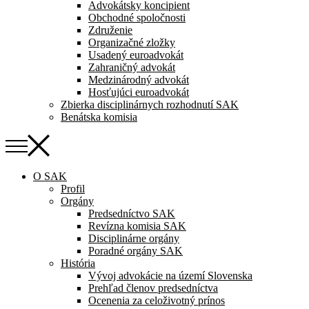
Advokátsky koncipient
Obchodné spoločnosti
Združenie
Organizačné zložky
Usadený euroadvokát
Zahraničný advokát
Medzinárodný advokát
Hosťujúci euroadvokát
Zbierka disciplinárnych rozhodnutí SAK
Benátska komisia
O SAK
Profil
Orgány
Predsedníctvo SAK
Revízna komisia SAK
Disciplinárne orgány
Poradné orgány SAK
História
Vývoj advokácie na území Slovenska
Prehľad členov predsedníctva
Ocenenia za celoživotný prínos