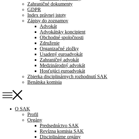
Zahraničné dokumenty
GDPR
Index právnej istoty
Zápisy do zoznamov
Advokát
Advokátsky koncipient
Obchodné spoločnosti
Združenie
Organizačné zložky
Usadený euroadvokát
Zahraničný advokát
Medzinárodný advokát
Hosťujúci euroadvokát
Zbierka disciplinárnych rozhodnutí SAK
Benátska komisia
O SAK
Profil
Orgány
Predsedníctvo SAK
Revízna komisia SAK
Disciplinárne orgány