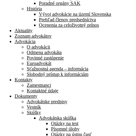
Poradné orgány SAK
História
Vývoj advokácie na území Slovenska
Prehľad členov predsedníctva
Ocenenia za celoživotný prínos
Aktuality
Zoznam advokátov
Advokácia
O advokácii
Odmena advokáta
Povinné zastúpenie
Euroadvokát
Sťažnostná agenda – informácia
Slobodný prístup k informáciám
Kontakty
Zamestnanci
Kontaktné údaje
Dokumenty
Advokátske predpisy
Vestník
Skúšky
Advokátska skúška
Otázky na test
Písomné úlohy
Otázky na ústnu časť