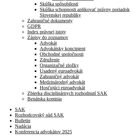
Skúška spôsobilosti
Skúška schopnosti aplikovať právny poriadok
Slovenskej republiky
Zahraničné dokumenty
GDPR
Index právnej istoty
Zápisy do zoznamov
Advokát
Advokátsky koncipient
Obchodné spoločnosti
Združenie
Organizačné zložky
Usadený euroadvokát
Zahraničný advokát
Medzinárodný advokát
Hosťujúci euroadvokát
Zbierka disciplinárnych rozhodnutí SAK
Benátska komisia
SAK
Rozhodcovský súd SAK
Bulletin
Nadácia
Konferencia advokátov 2025