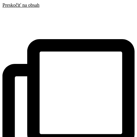
Preskočiť na obsah
SAK
Rozhodcovský súd SAK
Bulletin
Nadácia
Konferencia advokátov 2025