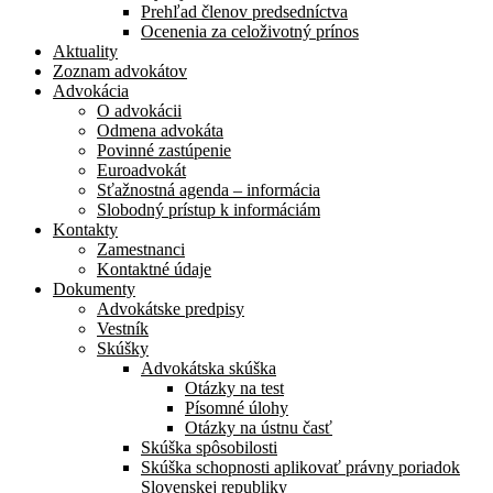
Prehľad členov predsedníctva
Ocenenia za celoživotný prínos
Aktuality
Zoznam advokátov
Advokácia
O advokácii
Odmena advokáta
Povinné zastúpenie
Euroadvokát
Sťažnostná agenda – informácia
Slobodný prístup k informáciám
Kontakty
Zamestnanci
Kontaktné údaje
Dokumenty
Advokátske predpisy
Vestník
Skúšky
Advokátska skúška
Otázky na test
Písomné úlohy
Otázky na ústnu časť
Skúška spôsobilosti
Skúška schopnosti aplikovať právny poriadok
Slovenskej republiky