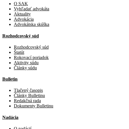
O SAK
Vyhľadať advokáta
Aktuality
Advokácia
Advokátska skúška
Rozhodcovský súd
Rozhodcovský súd
Štatút
Rokovací poriadok
Aktivity súdu
Články súdu
Bulletin
Tlačený časopis
Články Bulletinu
Redakčná rada
Dokumenty Bulletinu
Nadácia
O nadácií