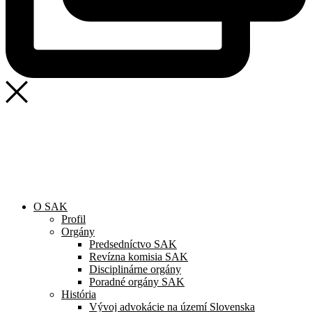
SAK
Rozhodcovský súd SAK
Bulletin
Nadácia
Konferencia advokátov 2025
O SAK
Profil
Orgány
Predsedníctvo SAK
Revízna komisia SAK
Disciplinárne orgány
Poradné orgány SAK
História
Vývoj advokácie na území Slovenska