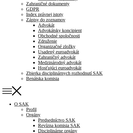
Zahraničné dokumenty
GDPR
Index právnej istoty
Zápisy do zoznamov
Advokát
Advokátsky koncipient
Obchodné spoločnosti
Združenie
Organizačné zložky
Usadený euroadvokát
Zahraničný advokát
Medzinárodný advokát
Hosťujúci euroadvokát
Zbierka disciplinárnych rozhodnutí SAK
Benátska komisia
O SAK
Profil
Orgány
Predsedníctvo SAK
Revízna komisia SAK
Disciplinárne orgány