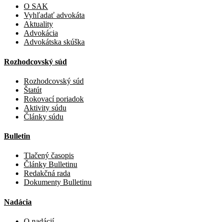
O SAK
Vyhľadať advokáta
Aktuality
Advokácia
Advokátska skúška
Rozhodcovský súd
Rozhodcovský súd
Štatút
Rokovací poriadok
Aktivity súdu
Články súdu
Bulletin
Tlačený časopis
Články Bulletinu
Redakčná rada
Dokumenty Bulletinu
Nadácia
O nadácií