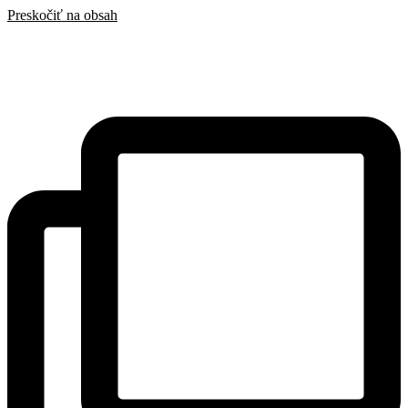
Preskočiť na obsah
SAK
Rozhodcovský súd SAK
Bulletin
Nadácia
Konferencia advokátov 2025