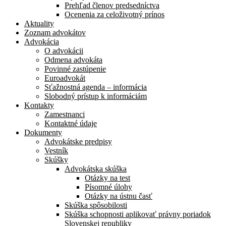
Prehľad členov predsedníctva
Ocenenia za celoživotný prínos
Aktuality
Zoznam advokátov
Advokácia
O advokácii
Odmena advokáta
Povinné zastúpenie
Euroadvokát
Sťažnostná agenda – informácia
Slobodný prístup k informáciám
Kontakty
Zamestnanci
Kontaktné údaje
Dokumenty
Advokátske predpisy
Vestník
Skúšky
Advokátska skúška
Otázky na test
Písomné úlohy
Otázky na ústnu časť
Skúška spôsobilosti
Skúška schopnosti aplikovať právny poriadok
Slovenskej republiky