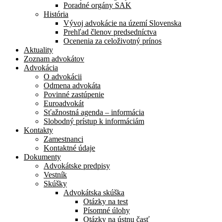
Poradné orgány SAK
História
Vývoj advokácie na území Slovenska
Prehľad členov predsedníctva
Ocenenia za celoživotný prínos
Aktuality
Zoznam advokátov
Advokácia
O advokácii
Odmena advokáta
Povinné zastúpenie
Euroadvokát
Sťažnostná agenda – informácia
Slobodný prístup k informáciám
Kontakty
Zamestnanci
Kontaktné údaje
Dokumenty
Advokátske predpisy
Vestník
Skúšky
Advokátska skúška
Otázky na test
Písomné úlohy
Otázky na ústnu časť