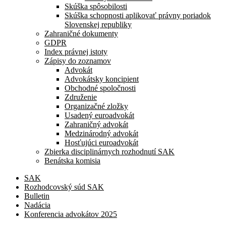
Skúška spôsobilosti
Skúška schopnosti aplikovať právny poriadok
Slovenskej republiky
Zahraničné dokumenty
GDPR
Index právnej istoty
Zápisy do zoznamov
Advokát
Advokátsky koncipient
Obchodné spoločnosti
Združenie
Organizačné zložky
Usadený euroadvokát
Zahraničný advokát
Medzinárodný advokát
Hosťujúci euroadvokát
Zbierka disciplinárnych rozhodnutí SAK
Benátska komisia
SAK
Rozhodcovský súd SAK
Bulletin
Nadácia
Konferencia advokátov 2025