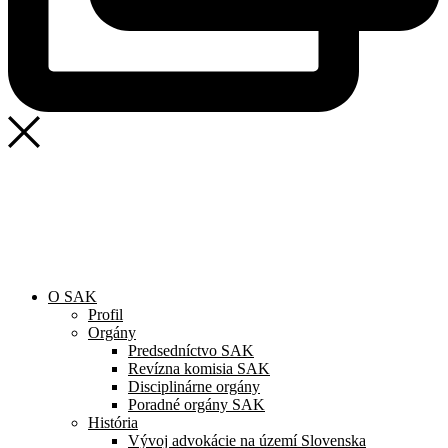
SAK
Rozhodcovský súd SAK
Bulletin
Nadácia
Konferencia advokátov 2025
O SAK
Profil
Orgány
Predsedníctvo SAK
Revízna komisia SAK
Disciplinárne orgány
Poradné orgány SAK
História
Vývoj advokácie na území Slovenska