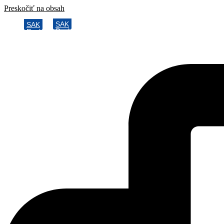
Preskočiť na obsah
SAK
SAK
Rozhodcovský súd SAK
Rozhodcovský súd SAK
Bulletin
Bulletin
Nadácia
Nadácia
Konferencia advokátov 2025
Konferencia advokátov 2025