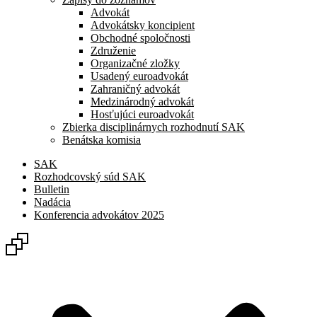
Advokát
Advokátsky koncipient
Obchodné spoločnosti
Združenie
Organizačné zložky
Usadený euroadvokát
Zahraničný advokát
Medzinárodný advokát
Hosťujúci euroadvokát
Zbierka disciplinárnych rozhodnutí SAK
Benátska komisia
SAK
Rozhodcovský súd SAK
Bulletin
Nadácia
Konferencia advokátov 2025