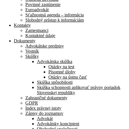
Povinné zastúpenie
Euroadvokát
Sťažnostná agenda – informácia
Slobodný prístup k informáciám
Kontakty
Zamestnanci
Kontaktné údaje
Dokumenty
Advokátske predpisy
Vestník
Skúšky
Advokátska skúška
Otázky na test
Písomné úlohy
Otázky na ústnu časť
Skúška spôsobilosti
Skúška schopnosti aplikovať právny poriadok
Slovenskej republiky
Zahraničné dokumenty
GDPR
Index právnej istoty
Zápisy do zoznamov
Advokát
Advokátsky koncipient
Obchodné spoločnosti