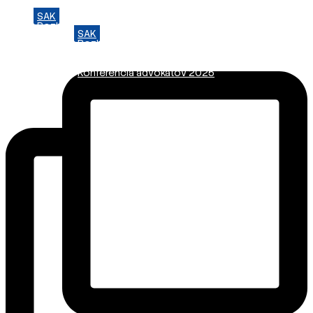
SAK
Preskočiť
Rozhodcovský súd SAK
na
SAK
Bulletin
obsah
Rozhodcovský súd SAK
Nadácia
Bulletin
Konferencia advokátov 2025
Nadácia
Konferencia advokátov 2025