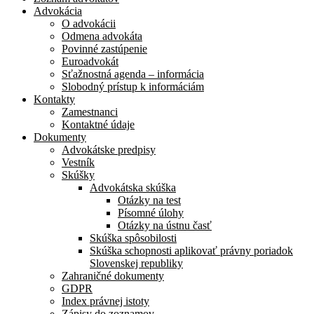
Advokácia
O advokácii
Odmena advokáta
Povinné zastúpenie
Euroadvokát
Sťažnostná agenda – informácia
Slobodný prístup k informáciám
Kontakty
Zamestnanci
Kontaktné údaje
Dokumenty
Advokátske predpisy
Vestník
Skúšky
Advokátska skúška
Otázky na test
Písomné úlohy
Otázky na ústnu časť
Skúška spôsobilosti
Skúška schopnosti aplikovať právny poriadok
Slovenskej republiky
Zahraničné dokumenty
GDPR
Index právnej istoty
Zápisy do zoznamov