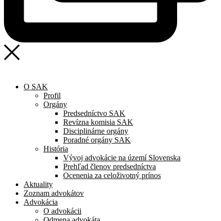
O SAK
Profil
Orgány
Predsedníctvo SAK
Revízna komisia SAK
Disciplinárne orgány
Poradné orgány SAK
História
Vývoj advokácie na území Slovenska
Prehľad členov predsedníctva
Ocenenia za celoživotný prínos
Aktuality
Zoznam advokátov
Advokácia
O advokácii
Odmena advokáta