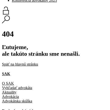
Konferencia advokátov 2025
404
Ľutujeme,
ale takúto stránku sme nenašli.
Späť na hlavnú stránku
SAK
O SAK
Vyhľadať advokáta
Aktuality
Advokácia
Advokátska skúška