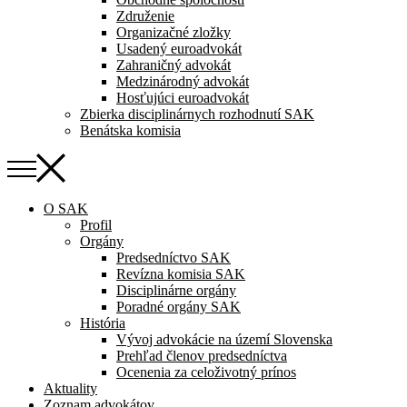
Združenie
Organizačné zložky
Usadený euroadvokát
Zahraničný advokát
Medzinárodný advokát
Hosťujúci euroadvokát
Zbierka disciplinárnych rozhodnutí SAK
Benátska komisia
O SAK
Profil
Orgány
Predsedníctvo SAK
Revízna komisia SAK
Disciplinárne orgány
Poradné orgány SAK
História
Vývoj advokácie na území Slovenska
Prehľad členov predsedníctva
Ocenenia za celoživotný prínos
Aktuality
Zoznam advokátov