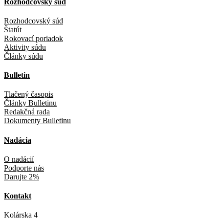
Rozhodcovský súd
Rozhodcovský súd
Štatút
Rokovací poriadok
Aktivity súdu
Články súdu
Bulletin
Tlačený časopis
Články Bulletinu
Redakčná rada
Dokumenty Bulletinu
Nadácia
O nadácií
Podporte nás
Darujte 2%
Kontakt
Kolárska 4