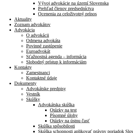
Vývoj advokácie na území Slovenska
Prehľad členov predsedníctva
Ocenenia za celoživotný prínos
Aktuality
Zoznam advokátov
Advokácia
O advokácii
Odmena advokáta
Povinné zastúpenie
Euroadvokát
Sťažnostná agenda – informácia
Slobodný prístup k informáciám
Kontakty
Zamestnanci
Kontaktné údaje
Dokumenty
Advokátske predpisy
Vestník
Skúšky
Advokátska skúška
Otázky na test
Písomné úlohy
Otázky na ústnu časť
Skúška spôsobilosti
Skúška schopnosti aplikovať právny poriadok Slo