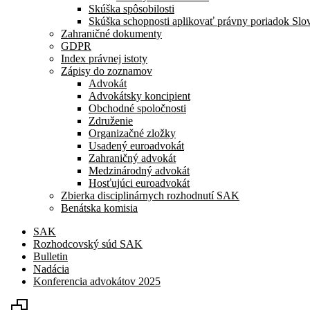
Skúška spôsobilosti
Skúška schopnosti aplikovať právny poriadok Slo
Zahraničné dokumenty
GDPR
Index právnej istoty
Zápisy do zoznamov
Advokát
Advokátsky koncipient
Obchodné spoločnosti
Združenie
Organizačné zložky
Usadený euroadvokát
Zahraničný advokát
Medzinárodný advokát
Hosťujúci euroadvokát
Zbierka disciplinárnych rozhodnutí SAK
Benátska komisia
SAK
Rozhodcovský súd SAK
Bulletin
Nadácia
Konferencia advokátov 2025