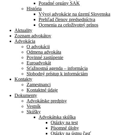
Poradné orgány SAK
História
Vývoj advokácie na území Slovenska
Prehľad členov predsedníctva
Ocenenia za celoživotný prínos
Aktuality
Zoznam advokátov
Advokácia
O advokácii
Odmena advokáta
Povinné zastúpenie
Euroadvokát
Sťažnostná agenda – informácia
Slobodný prístup k informáciám
Kontakty
Zamestnanci
Kontaktné údaje
Dokumenty
Advokátske predpisy
Vestník
Skúšky
Advokátska skúška
Otázky na test
Písomné úlohy
Otázky na ústnu časť