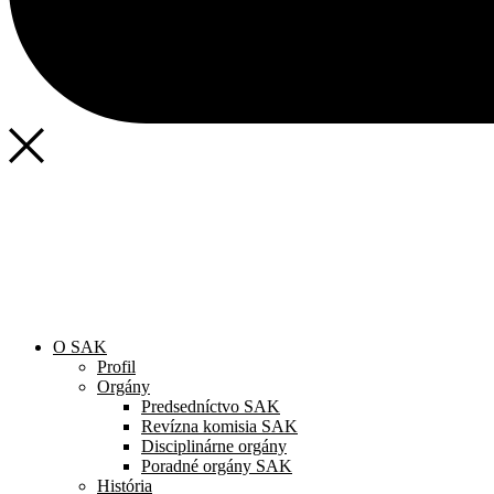
SAK
Rozhodcovský súd SAK
Bulletin
Nadácia
Konferencia advokátov 2025
O SAK
Profil
Orgány
Predsedníctvo SAK
Revízna komisia SAK
Disciplinárne orgány
Poradné orgány SAK
História