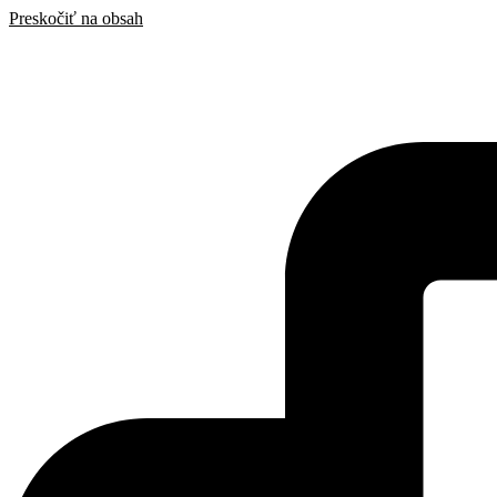
Preskočiť na obsah
SAK
Rozhodcovský súd SAK
Bulletin
Nadácia
Konferencia advokátov 2025