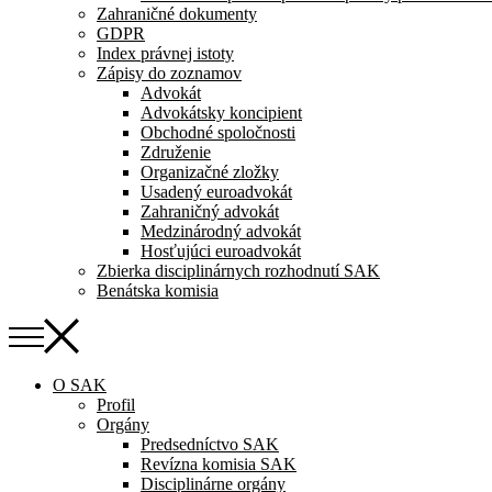
Zahraničné dokumenty
GDPR
Index právnej istoty
Zápisy do zoznamov
Advokát
Advokátsky koncipient
Obchodné spoločnosti
Združenie
Organizačné zložky
Usadený euroadvokát
Zahraničný advokát
Medzinárodný advokát
Hosťujúci euroadvokát
Zbierka disciplinárnych rozhodnutí SAK
Benátska komisia
O SAK
Profil
Orgány
Predsedníctvo SAK
Revízna komisia SAK
Disciplinárne orgány