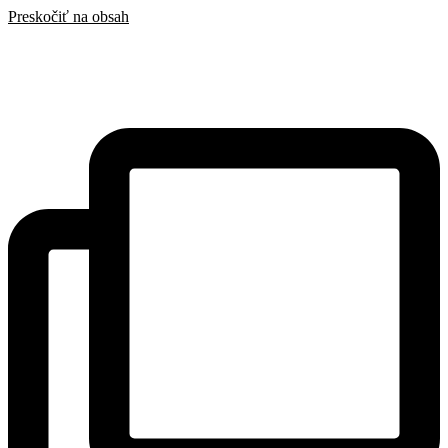
Preskočiť na obsah
SAK
Rozhodcovský súd SAK
Bulletin
Nadácia
Konferencia advokátov 2025