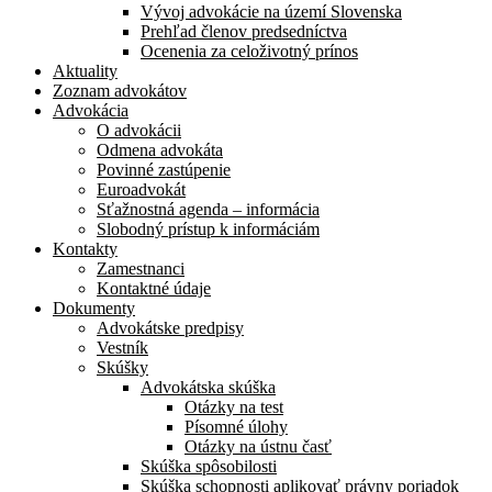
Vývoj advokácie na území Slovenska
Prehľad členov predsedníctva
Ocenenia za celoživotný prínos
Aktuality
Zoznam advokátov
Advokácia
O advokácii
Odmena advokáta
Povinné zastúpenie
Euroadvokát
Sťažnostná agenda – informácia
Slobodný prístup k informáciám
Kontakty
Zamestnanci
Kontaktné údaje
Dokumenty
Advokátske predpisy
Vestník
Skúšky
Advokátska skúška
Otázky na test
Písomné úlohy
Otázky na ústnu časť
Skúška spôsobilosti
Skúška schopnosti aplikovať právny poriadok