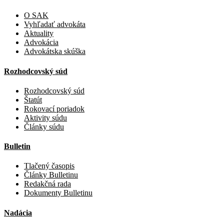
O SAK
Vyhľadať advokáta
Aktuality
Advokácia
Advokátska skúška
Rozhodcovský súd
Rozhodcovský súd
Štatút
Rokovací poriadok
Aktivity súdu
Články súdu
Bulletin
Tlačený časopis
Články Bulletinu
Redakčná rada
Dokumenty Bulletinu
Nadácia