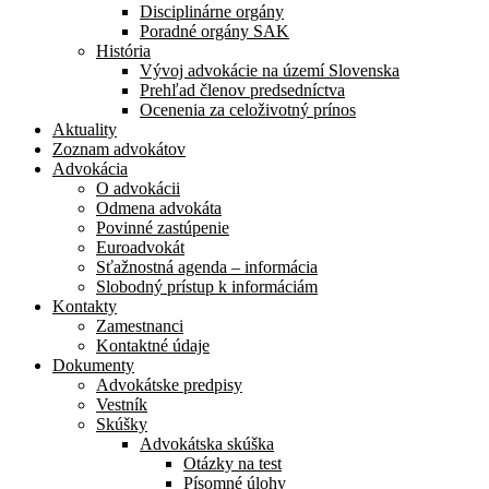
Disciplinárne orgány
Poradné orgány SAK
História
Vývoj advokácie na území Slovenska
Prehľad členov predsedníctva
Ocenenia za celoživotný prínos
Aktuality
Zoznam advokátov
Advokácia
O advokácii
Odmena advokáta
Povinné zastúpenie
Euroadvokát
Sťažnostná agenda – informácia
Slobodný prístup k informáciám
Kontakty
Zamestnanci
Kontaktné údaje
Dokumenty
Advokátske predpisy
Vestník
Skúšky
Advokátska skúška
Otázky na test
Písomné úlohy