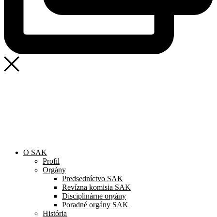
SAK
Rozhodcovský súd SAK
Bulletin
Nadácia
Konferencia advokátov 2025
O SAK
Profil
Orgány
Predsedníctvo SAK
Revízna komisia SAK
Disciplinárne orgány
Poradné orgány SAK
História