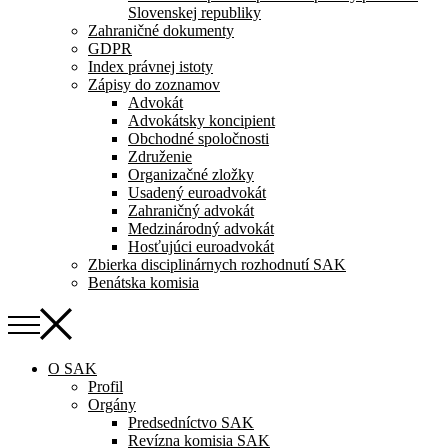
Slovenskej republiky
Zahraničné dokumenty
GDPR
Index právnej istoty
Zápisy do zoznamov
Advokát
Advokátsky koncipient
Obchodné spoločnosti
Združenie
Organizačné zložky
Usadený euroadvokát
Zahraničný advokát
Medzinárodný advokát
Hosťujúci euroadvokát
Zbierka disciplinárnych rozhodnutí SAK
Benátska komisia
O SAK
Profil
Orgány
Predsedníctvo SAK
Revízna komisia SAK