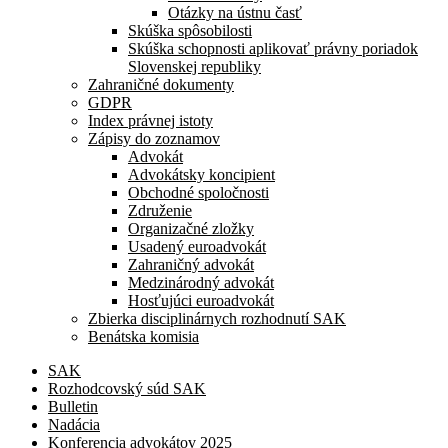
Otázky na ústnu časť
Skúška spôsobilosti
Skúška schopnosti aplikovať právny poriadok
Slovenskej republiky
Zahraničné dokumenty
GDPR
Index právnej istoty
Zápisy do zoznamov
Advokát
Advokátsky koncipient
Obchodné spoločnosti
Združenie
Organizačné zložky
Usadený euroadvokát
Zahraničný advokát
Medzinárodný advokát
Hosťujúci euroadvokát
Zbierka disciplinárnych rozhodnutí SAK
Benátska komisia
SAK
Rozhodcovský súd SAK
Bulletin
Nadácia
Konferencia advokátov 2025