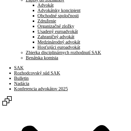
Advokát
Advokátsky koncipient
Obchodné spoločnosti
Združenie
Organizačné zložky
Usadený euroadvokát
Zahraničný advokát
Medzinárodný advokát
Hosťujúci euroadvokát
Zbierka disciplinárnych rozhodnutí SAK
Benátska komisia
SAK
Rozhodcovský súd SAK
Bulletin
Nadácia
Konferencia advokátov 2025