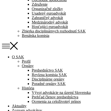
Združenie
Organizačné zložky
Usadený euroadvokát
Zahraničný advokát
Medzinárodný advokát
Hosťujúci euroadvokát
Zbierka disciplinárnych rozhodnutí SAK
Benátska komisia
O SAK
Profil
Orgány
Predsedníctvo SAK
Revízna komisia SAK
Disciplinárne orgány
Poradné orgány SAK
História
Vývoj advokácie na území Slovenska
Prehľad členov predsedníctva
Ocenenia za celoživotný prínos
Aktuality
Zoznam advokátov