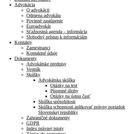
Advokácia
O advokácii
Odmena advokáta
Povinné zastúpenie
Euroadvokát
Sťažnostná agenda – informácia
Slobodný prístup k informáciám
Kontakty
Zamestnanci
Kontaktné údaje
Dokumenty
Advokátske predpisy
Vestník
Skúšky
Advokátska skúška
Otázky na test
Písomné úlohy
Otázky na ústnu časť
Skúška spôsobilosti
Skúška schopnosti aplikovať právny poriadok
Slovenskej republiky
Zahraničné dokumenty
GDPR
Index právnej istoty
Zápisy do zoznamov