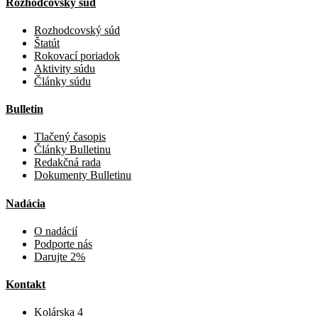
Rozhodcovský súd
Rozhodcovský súd
Štatút
Rokovací poriadok
Aktivity súdu
Články súdu
Bulletin
Tlačený časopis
Články Bulletinu
Redakčná rada
Dokumenty Bulletinu
Nadácia
O nadácií
Podporte nás
Darujte 2%
Kontakt
Kolárska 4