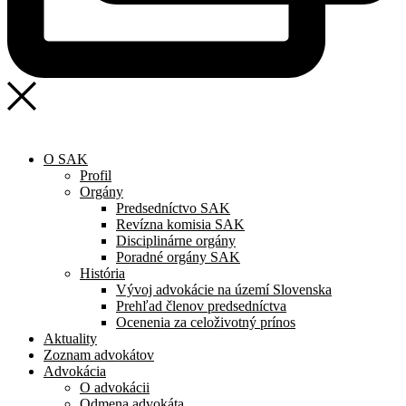
O SAK
Profil
Orgány
Predsedníctvo SAK
Revízna komisia SAK
Disciplinárne orgány
Poradné orgány SAK
História
Vývoj advokácie na území Slovenska
Prehľad členov predsedníctva
Ocenenia za celoživotný prínos
Aktuality
Zoznam advokátov
Advokácia
O advokácii
Odmena advokáta