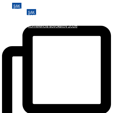
SAK
Preskočiť
Rozhodcovský súd SAK
na
SAK
Bulletin
obsah
Rozhodcovský súd SAK
Nadácia
Bulletin
Konferencia advokátov 2025
Nadácia
Konferencia advokátov 2025