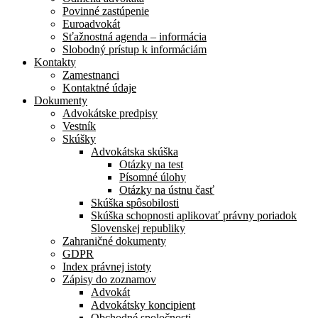
Povinné zastúpenie
Euroadvokát
Sťažnostná agenda – informácia
Slobodný prístup k informáciám
Kontakty
Zamestnanci
Kontaktné údaje
Dokumenty
Advokátske predpisy
Vestník
Skúšky
Advokátska skúška
Otázky na test
Písomné úlohy
Otázky na ústnu časť
Skúška spôsobilosti
Skúška schopnosti aplikovať právny poriadok
Slovenskej republiky
Zahraničné dokumenty
GDPR
Index právnej istoty
Zápisy do zoznamov
Advokát
Advokátsky koncipient
Obchodné spoločnosti