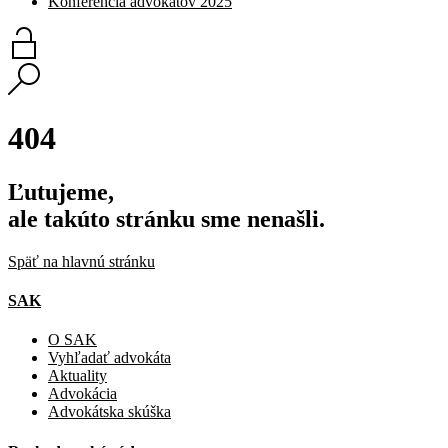
Konferencia advokátov 2025
404
Ľutujeme,
ale takúto stránku sme nenašli.
Späť na hlavnú stránku
SAK
O SAK
Vyhľadať advokáta
Aktuality
Advokácia
Advokátska skúška