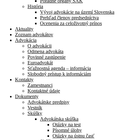
Poradné orgány SAK
História
Vývoj advokácie na území Slovenska
Prehľad členov predsedníctva
Ocenenia za celoživotný prínos
Aktuality
Zoznam advokátov
Advokácia
O advokácii
Odmena advokáta
Povinné zastúpenie
Euroadvokát
Sťažnostná agenda – informácia
Slobodný prístup k informáciám
Kontakty
Zamestnanci
Kontaktné údaje
Dokumenty
Advokátske predpisy
Vestník
Skúšky
Advokátska skúška
Otázky na test
Písomné úlohy
Otázky na ústnu časť