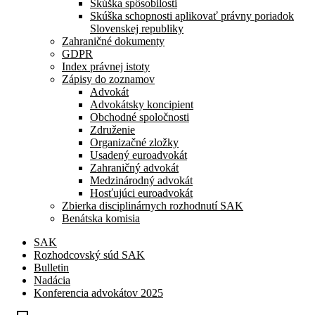
Skúška spôsobilosti
Skúška schopnosti aplikovať právny poriadok
Slovenskej republiky
Zahraničné dokumenty
GDPR
Index právnej istoty
Zápisy do zoznamov
Advokát
Advokátsky koncipient
Obchodné spoločnosti
Združenie
Organizačné zložky
Usadený euroadvokát
Zahraničný advokát
Medzinárodný advokát
Hosťujúci euroadvokát
Zbierka disciplinárnych rozhodnutí SAK
Benátska komisia
SAK
Rozhodcovský súd SAK
Bulletin
Nadácia
Konferencia advokátov 2025