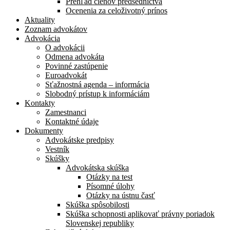
Prehľad členov predsedníctva
Ocenenia za celoživotný prínos
Aktuality
Zoznam advokátov
Advokácia
O advokácii
Odmena advokáta
Povinné zastúpenie
Euroadvokát
Sťažnostná agenda – informácia
Slobodný prístup k informáciám
Kontakty
Zamestnanci
Kontaktné údaje
Dokumenty
Advokátske predpisy
Vestník
Skúšky
Advokátska skúška
Otázky na test
Písomné úlohy
Otázky na ústnu časť
Skúška spôsobilosti
Skúška schopnosti aplikovať právny poriadok
Slovenskej republiky