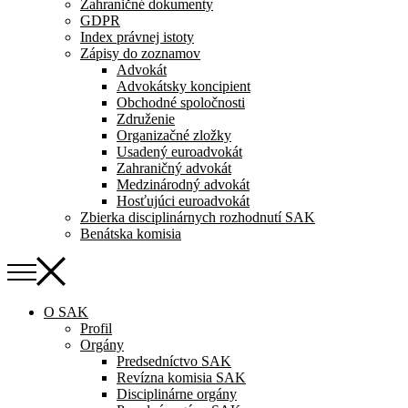
Zahraničné dokumenty
GDPR
Index právnej istoty
Zápisy do zoznamov
Advokát
Advokátsky koncipient
Obchodné spoločnosti
Združenie
Organizačné zložky
Usadený euroadvokát
Zahraničný advokát
Medzinárodný advokát
Hosťujúci euroadvokát
Zbierka disciplinárnych rozhodnutí SAK
Benátska komisia
O SAK
Profil
Orgány
Predsedníctvo SAK
Revízna komisia SAK
Disciplinárne orgány