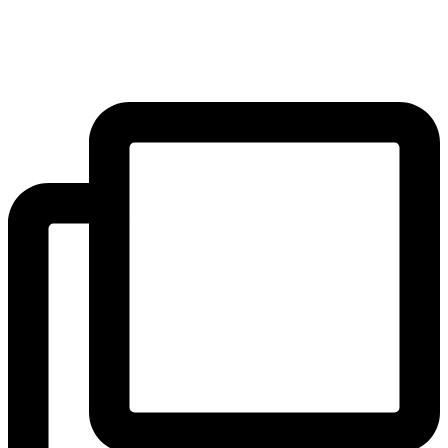
SAK
Preskočiť
Rozhodcovský súd SAK
na
Bulletin
obsah
Nadácia
Konferencia advokátov 2025