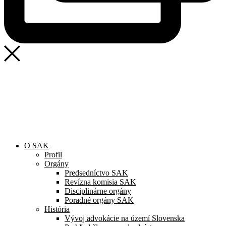
SAK
Rozhodcovský súd SAK
Bulletin
Nadácia
Konferencia advokátov 2025
O SAK
Profil
Orgány
Predsedníctvo SAK
Revízna komisia SAK
Disciplinárne orgány
Poradné orgány SAK
História
Vývoj advokácie na území Slovenska