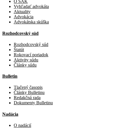
O SAK
Vyhľadať advokáta
Aktuality
Advokácia
Advokátska skúška
Rozhodcovský súd
Rozhodcovský súd
Štatút
Rokovací poriadok
Aktivity súdu
Články súdu
Bulletin
Tlačený časopis
Články Bulletinu
Redakčná rada
Dokumenty Bulletinu
Nadácia
O nadácií