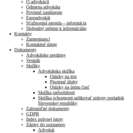
O advokácii
Odmena advokáta
Povinné zastúpenie
Euroadvokát
Sťažnostná agenda – informácia
Slobodný prístup k informáciám
Kontakty
Zamestnanci
Kontaktné údaje
Dokumenty
Advokátske predpisy
Vestník
Skúšky
Advokátska skúška
Otázky na test
Písomné úlohy
Otázky na ústnu časť
Skúška spôsobilosti
Skúška schopnosti aplikovať právny poriadok
Slovenskej republiky
Zahraničné dokumenty
GDPR
Index právnej istoty
Zápisy do zoznamov
Advokát