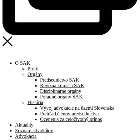
O SAK
Profil
Orgány
Predsedníctvo SAK
Revízna komisia SAK
Disciplinárne orgány
Poradné orgány SAK
História
Vývoj advokácie na území Slovenska
Prehľad členov predsedníctva
Ocenenia za celoživotný prínos
Aktuality
Zoznam advokátov
Advokácia