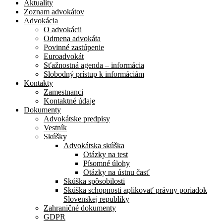
Aktuality
Zoznam advokátov
Advokácia
O advokácii
Odmena advokáta
Povinné zastúpenie
Euroadvokát
Sťažnostná agenda – informácia
Slobodný prístup k informáciám
Kontakty
Zamestnanci
Kontaktné údaje
Dokumenty
Advokátske predpisy
Vestník
Skúšky
Advokátska skúška
Otázky na test
Písomné úlohy
Otázky na ústnu časť
Skúška spôsobilosti
Skúška schopnosti aplikovať právny poriadok
Slovenskej republiky
Zahraničné dokumenty
GDPR