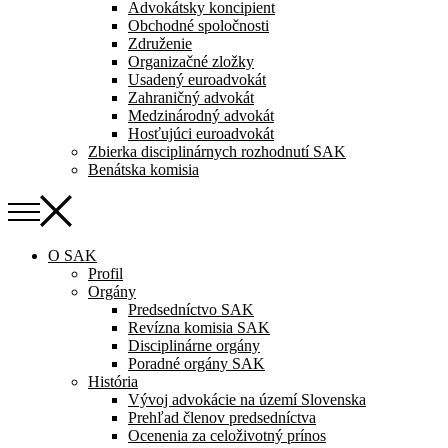
Advokátsky koncipient
Obchodné spoločnosti
Združenie
Organizačné zložky
Usadený euroadvokát
Zahraničný advokát
Medzinárodný advokát
Hosťujúci euroadvokát
Zbierka disciplinárnych rozhodnutí SAK
Benátska komisia
O SAK
Profil
Orgány
Predsedníctvo SAK
Revízna komisia SAK
Disciplinárne orgány
Poradné orgány SAK
História
Vývoj advokácie na území Slovenska
Prehľad členov predsedníctva
Ocenenia za celoživotný prínos