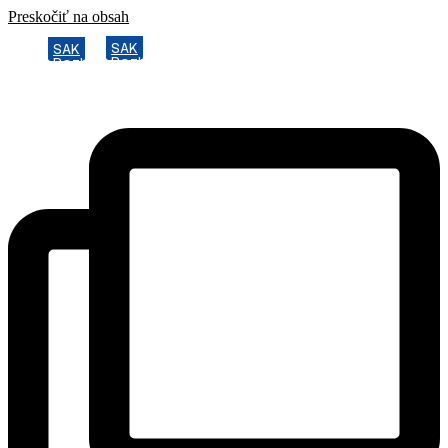
Preskočiť na obsah
SAK
SAK
Rozhodcovský súd SAK
Rozhodcovský súd SAK
Bulletin
Bulletin
Nadácia
Nadácia
Konferencia advokátov 2025
Konferencia advokátov 2025