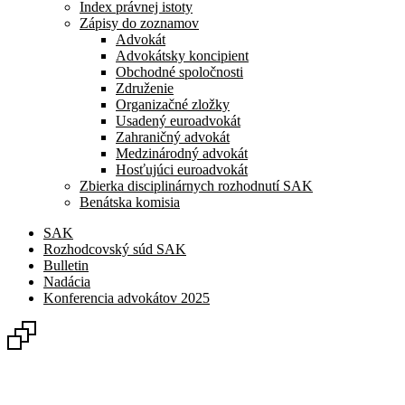
Index právnej istoty
Zápisy do zoznamov
Advokát
Advokátsky koncipient
Obchodné spoločnosti
Združenie
Organizačné zložky
Usadený euroadvokát
Zahraničný advokát
Medzinárodný advokát
Hosťujúci euroadvokát
Zbierka disciplinárnych rozhodnutí SAK
Benátska komisia
SAK
Rozhodcovský súd SAK
Bulletin
Nadácia
Konferencia advokátov 2025