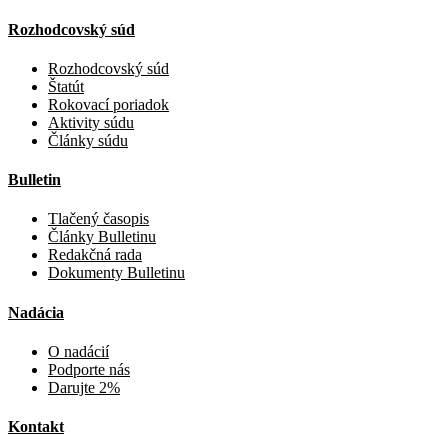
Rozhodcovský súd
Rozhodcovský súd
Štatút
Rokovací poriadok
Aktivity súdu
Články súdu
Bulletin
Tlačený časopis
Články Bulletinu
Redakčná rada
Dokumenty Bulletinu
Nadácia
O nadácií
Podporte nás
Darujte 2%
Kontakt