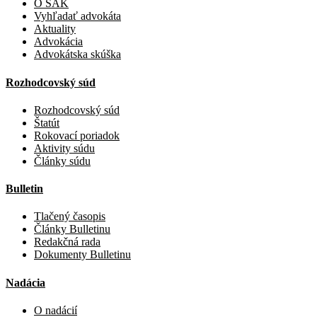
O SAK
Vyhľadať advokáta
Aktuality
Advokácia
Advokátska skúška
Rozhodcovský súd
Rozhodcovský súd
Štatút
Rokovací poriadok
Aktivity súdu
Články súdu
Bulletin
Tlačený časopis
Články Bulletinu
Redakčná rada
Dokumenty Bulletinu
Nadácia
O nadácií