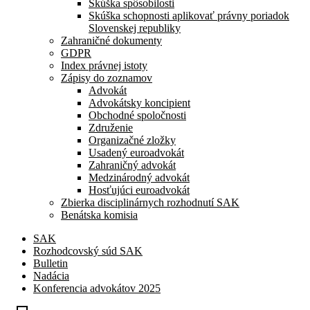
Skúška spôsobilosti
Skúška schopnosti aplikovať právny poriadok
Slovenskej republiky
Zahraničné dokumenty
GDPR
Index právnej istoty
Zápisy do zoznamov
Advokát
Advokátsky koncipient
Obchodné spoločnosti
Združenie
Organizačné zložky
Usadený euroadvokát
Zahraničný advokát
Medzinárodný advokát
Hosťujúci euroadvokát
Zbierka disciplinárnych rozhodnutí SAK
Benátska komisia
SAK
Rozhodcovský súd SAK
Bulletin
Nadácia
Konferencia advokátov 2025