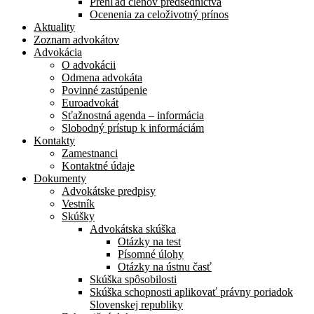
Prehľad členov predsedníctva
Ocenenia za celoživotný prínos
Aktuality
Zoznam advokátov
Advokácia
O advokácii
Odmena advokáta
Povinné zastúpenie
Euroadvokát
Sťažnostná agenda – informácia
Slobodný prístup k informáciám
Kontakty
Zamestnanci
Kontaktné údaje
Dokumenty
Advokátske predpisy
Vestník
Skúšky
Advokátska skúška
Otázky na test
Písomné úlohy
Otázky na ústnu časť
Skúška spôsobilosti
Skúška schopnosti aplikovať právny poriadok
Slovenskej republiky