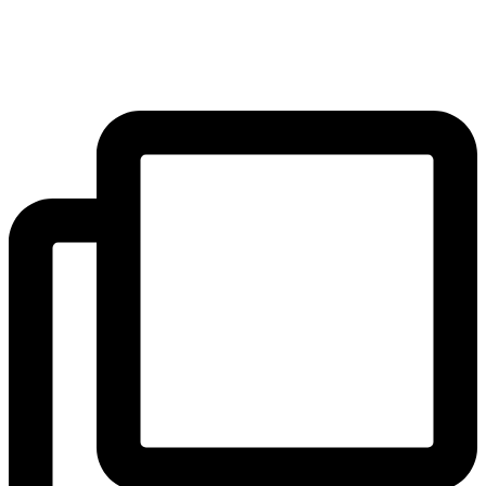
SAK
Preskočiť
Rozhodcovský súd SAK
na
Bulletin
obsah
Nadácia
Konferencia advokátov 2025