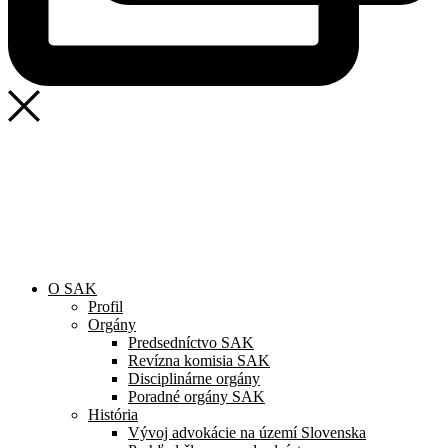
SAK
Rozhodcovský súd SAK
Bulletin
Nadácia
Konferencia advokátov 2025
O SAK
Profil
Orgány
Predsedníctvo SAK
Revízna komisia SAK
Disciplinárne orgány
Poradné orgány SAK
História
Vývoj advokácie na území Slovenska