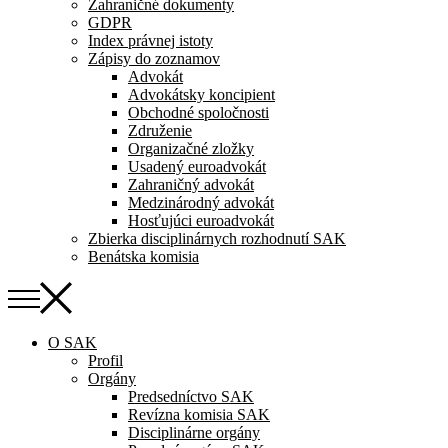
Zahraničné dokumenty
GDPR
Index právnej istoty
Zápisy do zoznamov
Advokát
Advokátsky koncipient
Obchodné spoločnosti
Združenie
Organizačné zložky
Usadený euroadvokát
Zahraničný advokát
Medzinárodný advokát
Hosťujúci euroadvokát
Zbierka disciplinárnych rozhodnutí SAK
Benátska komisia
O SAK
Profil
Orgány
Predsedníctvo SAK
Revízna komisia SAK
Disciplinárne orgány