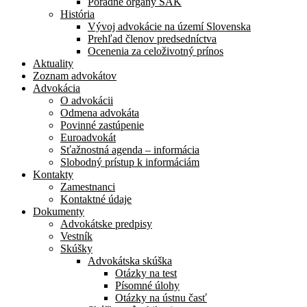
Poradné orgány SAK
História
Vývoj advokácie na území Slovenska
Prehľad členov predsedníctva
Ocenenia za celoživotný prínos
Aktuality
Zoznam advokátov
Advokácia
O advokácii
Odmena advokáta
Povinné zastúpenie
Euroadvokát
Sťažnostná agenda – informácia
Slobodný prístup k informáciám
Kontakty
Zamestnanci
Kontaktné údaje
Dokumenty
Advokátske predpisy
Vestník
Skúšky
Advokátska skúška
Otázky na test
Písomné úlohy
Otázky na ústnu časť